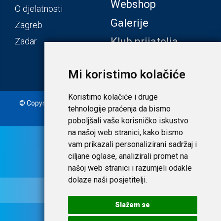
Webshop
O djelatnosti
Galerije
Zagreb
Klub prijatelja
Zadar
Mi koristimo kolačiće
Koristimo kolačiće i druge
© Copyright 2020. Laudato d.o.o. | Tečaj konverzije: 1 EUR =
tehnologije praćenja da bismo
7,53450 HRK |
Uvjeti i privatnost
poboljšali vaše korisničko iskustvo
na našoj web stranici, kako bismo
vam prikazali personalizirani sadržaj i
ciljane oglase, analizirali promet na
našoj web stranici i razumjeli odakle
dolaze naši posjetitelji.
Slažem se