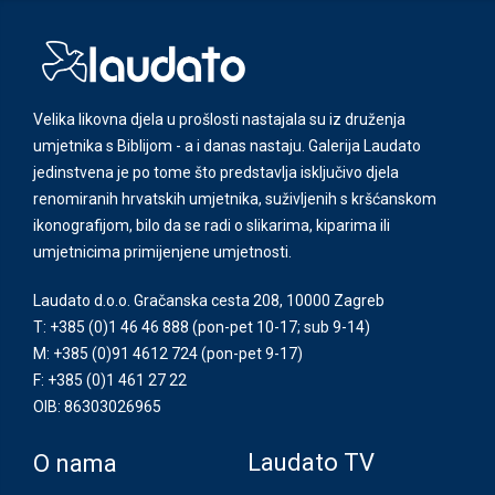
Velika likovna djela u prošlosti nastajala su iz druženja
umjetnika s Biblijom - a i danas nastaju. Galerija Laudato
jedinstvena je po tome što predstavlja isključivo djela
renomiranih hrvatskih umjetnika, suživljenih s kršćanskom
ikonografijom, bilo da se radi o slikarima, kiparima ili
umjetnicima primijenjene umjetnosti.
Laudato d.o.o. Gračanska cesta 208, 10000 Zagreb
T: +385 (0)1 46 46 888
(pon-pet 10-17; sub 9-14)
M: +385 (0)91 4612 724
(pon-pet 9-17)
F: +385 (0)1 461 27 22
OIB: 86303026965
Laudato TV
O nama