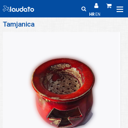
HR
EN
Tamjanica