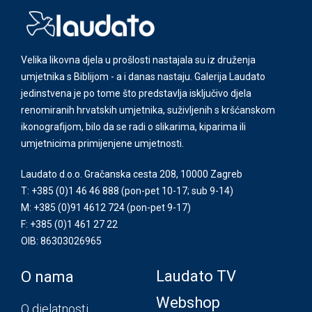
Velika likovna djela u prošlosti nastajala su iz druženja
umjetnika s Biblijom - a i danas nastaju. Galerija Laudato
jedinstvena je po tome što predstavlja isključivo djela
renomiranih hrvatskih umjetnika, suživljenih s kršćanskom
ikonografijom, bilo da se radi o slikarima, kiparima ili
umjetnicima primijenjene umjetnosti.
Laudato d.o.o. Gračanska cesta 208, 10000 Zagreb
T: +385 (0)1 46 46 888
(pon-pet 10-17; sub 9-14)
M: +385 (0)91 4612 724
(pon-pet 9-17)
F: +385 (0)1 461 27 22
OIB: 86303026965
Laudato TV
O nama
Webshop
O djelatnosti