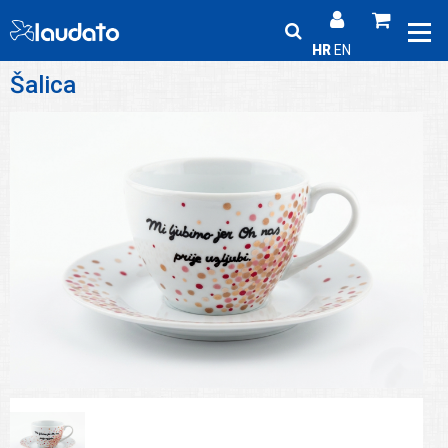
HR
EN
Šalica