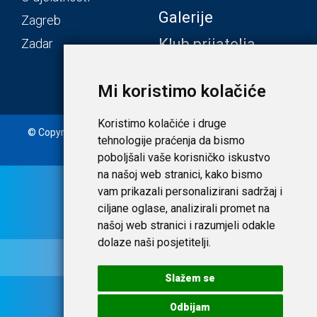
Galerije
Zagreb
Klub prijatelja
Zadar
Mi koristimo kolačiće
Koristimo kolačiće i druge
© Copyright 2020. Laudato d.o.o. | Tečaj konverzije: 1 EUR =
tehnologije praćenja da bismo
7,53450 HRK |
Uvjeti i privatnost
poboljšali vaše korisničko iskustvo
na našoj web stranici, kako bismo
vam prikazali personalizirani sadržaj i
ciljane oglase, analizirali promet na
našoj web stranici i razumjeli odakle
dolaze naši posjetitelji.
Slažem se
Odbijam