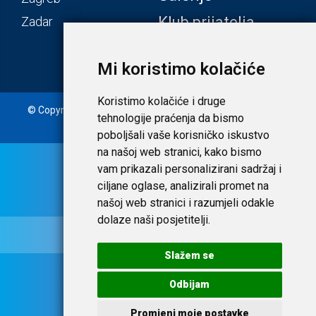
Klub prijatelja
Zadar
Mi koristimo kolačiće
Koristimo kolačiće i druge
© Copyright 2020. Laudato d.o.o. | Tečaj konverzije: 1 EUR =
tehnologije praćenja da bismo
7,53450 HRK |
Uvjeti i privatnost
poboljšali vaše korisničko iskustvo
na našoj web stranici, kako bismo
vam prikazali personalizirani sadržaj i
ciljane oglase, analizirali promet na
našoj web stranici i razumjeli odakle
dolaze naši posjetitelji.
Slažem se
Odbijam
Promjeni moje postavke