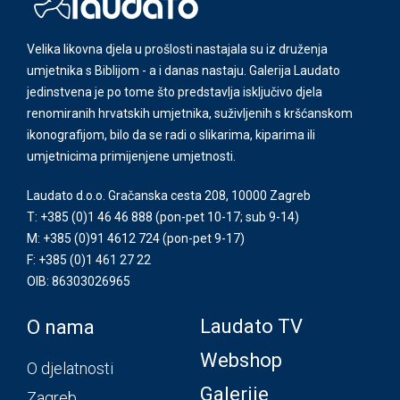
Velika likovna djela u prošlosti nastajala su iz druženja
umjetnika s Biblijom - a i danas nastaju. Galerija Laudato
jedinstvena je po tome što predstavlja isključivo djela
renomiranih hrvatskih umjetnika, suživljenih s kršćanskom
ikonografijom, bilo da se radi o slikarima, kiparima ili
umjetnicima primijenjene umjetnosti.
Laudato d.o.o. Gračanska cesta 208, 10000 Zagreb
T: +385 (0)1 46 46 888
(pon-pet 10-17; sub 9-14)
M: +385 (0)91 4612 724
(pon-pet 9-17)
F: +385 (0)1 461 27 22
OIB: 86303026965
Laudato TV
O nama
Webshop
O djelatnosti
Galerije
Zagreb