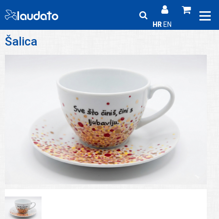
HR
EN
Šalica