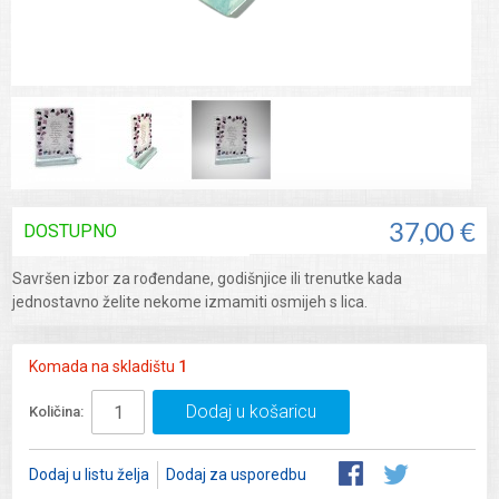
DOSTUPNO
37,00 €
Savršen izbor za rođendane, godišnjice ili trenutke kada
jednostavno želite nekome izmamiti osmijeh s lica.
Komada na skladištu
1
Dodaj u košaricu
Količina:
Dodaj u listu želja
Dodaj za usporedbu