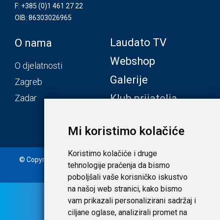
F: +385 (0)1 461 27 22
OIB: 86303026965
Laudato TV
O nama
Webshop
O djelatnosti
Galerije
Zagreb
Klub prijatelja
Zadar
Mi koristimo kolačiće
Koristimo kolačiće i druge
© Copyright 2020. Laudato d.o.o. | Tečaj konverzije: 1 EUR =
tehnologije praćenja da bismo
7,53450 HRK |
Uvjeti i privatnost
poboljšali vaše korisničko iskustvo
na našoj web stranici, kako bismo
vam prikazali personalizirani sadržaj i
ciljane oglase, analizirali promet na