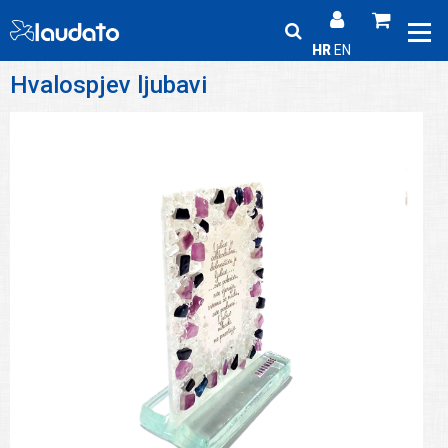
HR
EN
Hvalospjev ljubavi