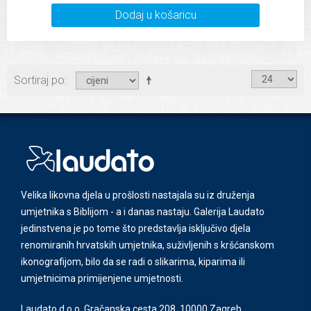
Dodaj u košaricu
Sortiraj po
Velika likovna djela u prošlosti nastajala su iz druženja
umjetnika s Biblijom - a i danas nastaju. Galerija Laudato
jedinstvena je po tome što predstavlja isključivo djela
renomiranih hrvatskih umjetnika, suživljenih s kršćanskom
ikonografijom, bilo da se radi o slikarima, kiparima ili
umjetnicima primijenjene umjetnosti.
Laudato d.o.o. Gračanska cesta 208, 10000 Zagreb