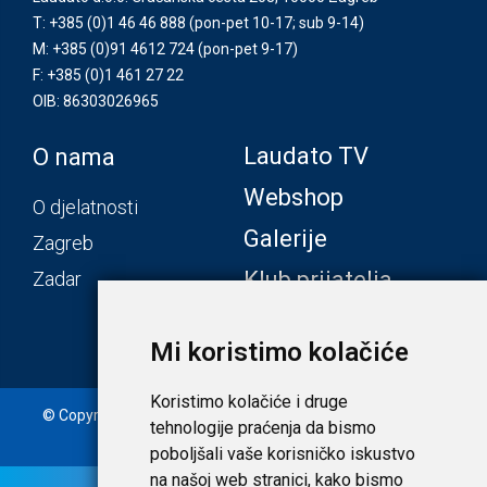
T: +385 (0)1 46 46 888
(pon-pet 10-17; sub 9-14)
M: +385 (0)91 4612 724
(pon-pet 9-17)
F: +385 (0)1 461 27 22
OIB: 86303026965
Laudato TV
O nama
Webshop
O djelatnosti
Galerije
Zagreb
Klub prijatelja
Zadar
Mi koristimo kolačiće
Koristimo kolačiće i druge
© Copyright 2020. Laudato d.o.o. | Tečaj konverzije: 1 EUR =
tehnologije praćenja da bismo
7,53450 HRK |
Uvjeti i privatnost
poboljšali vaše korisničko iskustvo
na našoj web stranici, kako bismo