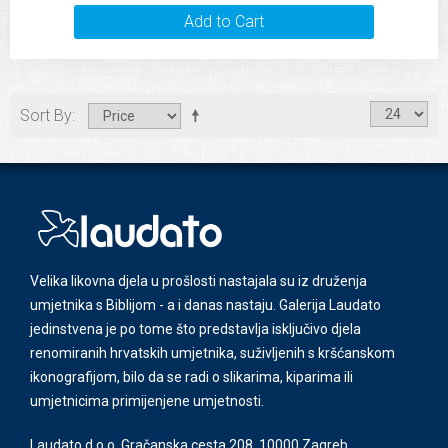
Add to Cart
Sort By
Velika likovna djela u prošlosti nastajala su iz druženja
umjetnika s Biblijom - a i danas nastaju. Galerija Laudato
jedinstvena je po tome što predstavlja isključivo djela
renomiranih hrvatskih umjetnika, suživljenih s kršćanskom
ikonografijom, bilo da se radi o slikarima, kiparima ili
umjetnicima primijenjene umjetnosti.
Laudato d.o.o. Gračanska cesta 208, 10000 Zagreb