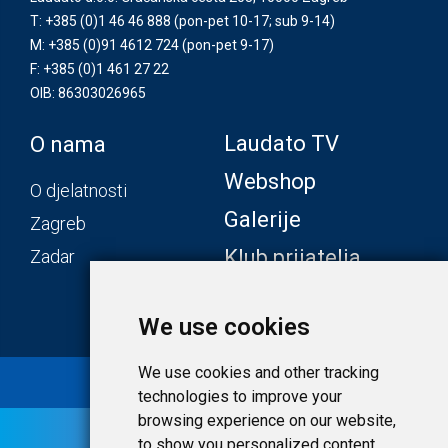
T: +385 (0)1 46 46 888
(pon-pet 10-17; sub 9-14)
M: +385 (0)91 4612 724
(pon-pet 9-17)
F: +385 (0)1 461 27 22
OIB: 86303026965
Laudato TV
O nama
Webshop
O djelatnosti
Galerije
Zagreb
Klub prijatelja
Zadar
We use cookies
We use cookies and other tracking
© 2020 Laudato.hr |
Uvjeti i privatnost
technologies to improve your
browsing experience on our website,
to show you personalized content