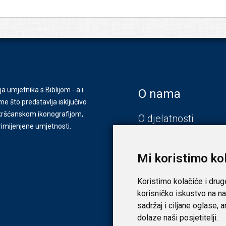
ja umjetnika s Biblijom - a i
O nama
e što predstavlja isključivo
s kršćanskom ikonografijom,
O djelatnosti
primijenjene umjetnosti.
Zagreb
Zadar
Mi koristimo ko
Koristimo kolačiće i drug
korisničko iskustvo na na
sadržaj i ciljane oglase, 
dolaze naši posjetitelji.