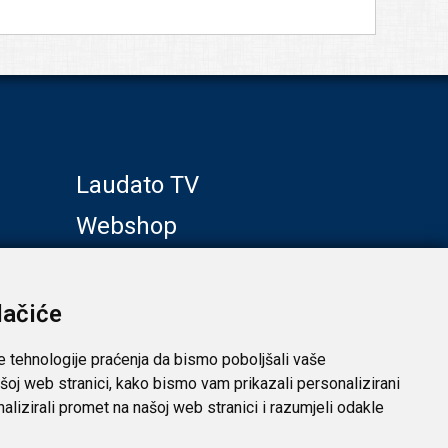
Laudato TV
Webshop
Galerije
Klub prijatelja
lačiće
e tehnologije praćenja da bismo poboljšali vaše
šoj web stranici, kako bismo vam prikazali personalizirani
analizirali promet na našoj web stranici i razumjeli odakle