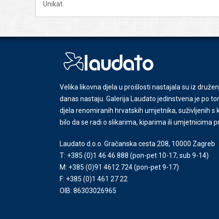
Unikat.
Velika likovna djela u prošlosti nastajala su iz družen
danas nastaju. Galerija Laudato jedinstvena je po tom
djela renomiranih hrvatskih umjetnika, suživljenih 
bilo da se radi o slikarima, kiparima ili umjetnicima 
Laudato d.o.o. Gračanska cesta 208, 10000 Zagreb
T: +385 (0)1 46 46 888
(pon-pet 10-17; sub 9-14)
M: +385 (0)91 4612 724
(pon-pet 9-17)
F: +385 (0)1 461 27 22
OIB: 86303026965