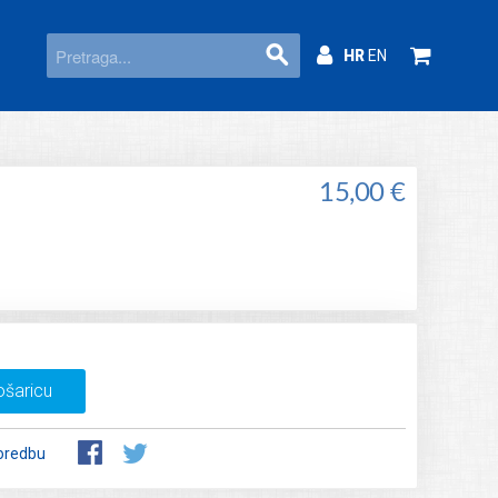
HR
EN
15,00 €
ošaricu
oredbu