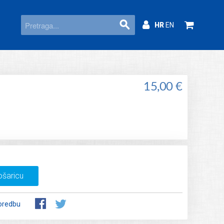
HR
EN
15,00 €
ošaricu
oredbu