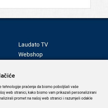
Laudato TV
Webshop
Galerije
Klub prijatelja
lačiće
e tehnologije praćenja da bismo poboljšali vaše
šoj web stranici, kako bismo vam prikazali personalizirani
analizirali promet na našoj web stranici i razumjeli odakle