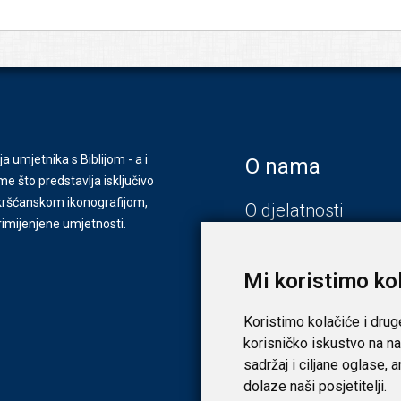
ja umjetnika s Biblijom - a i
O nama
e što predstavlja isključivo
s kršćanskom ikonografijom,
O djelatnosti
primijenjene umjetnosti.
Zagreb
Zadar
Mi koristimo ko
Koristimo kolačiće i drug
korisničko iskustvo na na
sadržaj i ciljane oglase, 
dolaze naši posjetitelji.