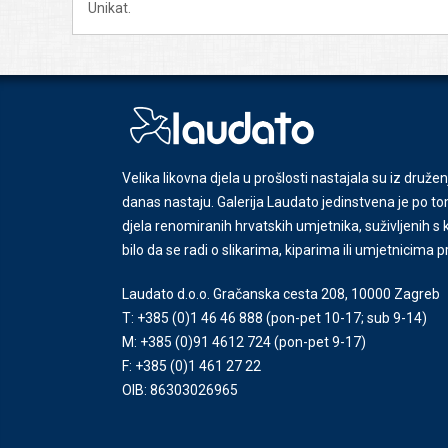
Unikat.
Velika likovna djela u prošlosti nastajala su iz družen
danas nastaju. Galerija Laudato jedinstvena je po tom
djela renomiranih hrvatskih umjetnika, suživljenih 
bilo da se radi o slikarima, kiparima ili umjetnicima 
Laudato d.o.o. Gračanska cesta 208, 10000 Zagreb
T: +385 (0)1 46 46 888
(pon-pet 10-17; sub 9-14)
M: +385 (0)91 4612 724
(pon-pet 9-17)
F: +385 (0)1 461 27 22
OIB: 86303026965