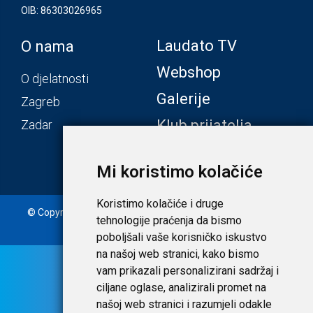
OIB: 86303026965
Laudato TV
O nama
Webshop
O djelatnosti
Galerije
Zagreb
Klub prijatelja
Zadar
Mi koristimo kolačiće
Koristimo kolačiće i druge
© Copyright 2020. Laudato d.o.o. | Tečaj konverzije: 1 EUR =
tehnologije praćenja da bismo
7,53450 HRK |
Uvjeti i privatnost
poboljšali vaše korisničko iskustvo
na našoj web stranici, kako bismo
vam prikazali personalizirani sadržaj i
ciljane oglase, analizirali promet na
našoj web stranici i razumjeli odakle