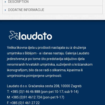
DESCRIPTION
DODATNE INFORMACIJE
Velika likovna djela u prošlosti nastajala su iz druženja
umjetnika s Biblijom - a i danas nastaju. Galerija Laudato
jedinstvena je po tome što predstavlja isključivo djela
renomiranih hrvatskih umjetnika, suživljenih s kršćanskom
ikonografijom, bilo da se radi o slikarima, kiparima ili
umjetnicima primijenjene umjetnosti.
Laudato d.o.o. Gračanska cesta 208, 10000 Zagreb
T: +385 (0)1 46 46 888
(pon-pet 10-17; sub 9-14)
M: +385 (0)91 4612 724
(pon-pet 9-17)
F: +385 (0)1 461 27 22