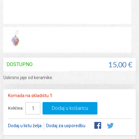
DOSTUPNO
15,00 €
Uskrsno jaje od keramike.
Komada na skladištu
1
Dodaj u košaricu
Količina:
Dodaj u listu želja
Dodaj za usporedbu