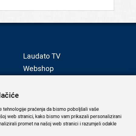
Laudato TV
Webshop
Galerije
Klub prijatelja
lačiće
e tehnologije praćenja da bismo poboljšali vaše
šoj web stranici, kako bismo vam prikazali personalizirani
analizirali promet na našoj web stranici i razumjeli odakle