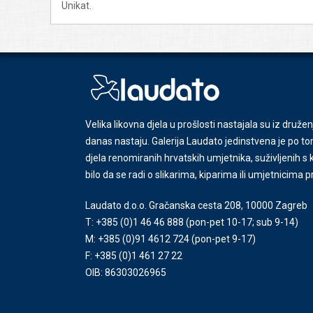
Unikat.
Velika likovna djela u prošlosti nastajala su iz družen
danas nastaju. Galerija Laudato jedinstvena je po tom
djela renomiranih hrvatskih umjetnika, suživljenih 
bilo da se radi o slikarima, kiparima ili umjetnicima 
Laudato d.o.o. Gračanska cesta 208, 10000 Zagreb
T: +385 (0)1 46 46 888
(pon-pet 10-17; sub 9-14)
M: +385 (0)91 4612 724
(pon-pet 9-17)
F: +385 (0)1 461 27 22
OIB: 86303026965