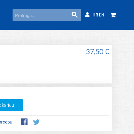
HR
EN
37,50 €
ošaricu
oredbu