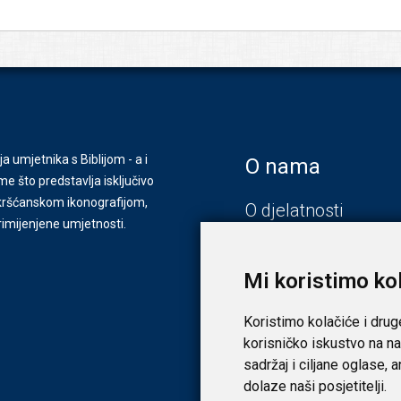
ja umjetnika s Biblijom - a i
O nama
e što predstavlja isključivo
s kršćanskom ikonografijom,
O djelatnosti
primijenjene umjetnosti.
Zagreb
Zadar
Mi koristimo ko
Koristimo kolačiće i drug
korisničko iskustvo na na
sadržaj i ciljane oglase, 
dolaze naši posjetitelji.