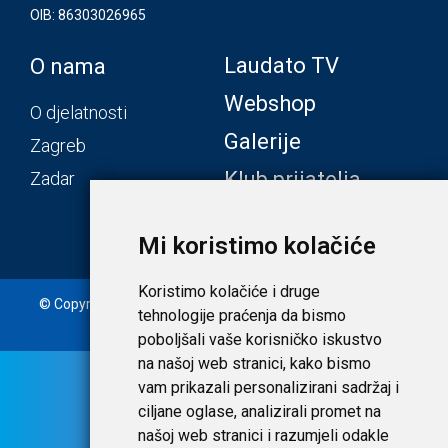
OIB: 86303026965
Laudato TV
O nama
Webshop
O djelatnosti
Galerije
Zagreb
Klub prijatelja
Zadar
Mi koristimo kolačiće
Koristimo kolačiće i druge
© Copyright 2020. Laudato d.o.o. | Tečaj konverzije: 1 EUR =
tehnologije praćenja da bismo
7,53450 HRK |
Uvjeti i privatnost
poboljšali vaše korisničko iskustvo
na našoj web stranici, kako bismo
vam prikazali personalizirani sadržaj i
ciljane oglase, analizirali promet na
našoj web stranici i razumjeli odakle