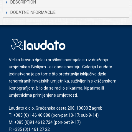
DESCRIPTION
DODATNE INFORMACIJE
Velika likovna djela u prošlosti nastajala su iz druženja
umjetnika s Biblijom - a i danas nastaju. Galerija Laudato
jedinstvena je po tome što predstavlja isključivo djela
renomiranih hrvatskih umjetnika, suživljenih s kršćanskom
ikonografijom, bilo da se radi o slikarima, kiparima ili
umjetnicima primijenjene umjetnosti.
Laudato d.o.o. Gračanska cesta 208, 10000 Zagreb
T: +385 (0)1 46 46 888
(pon-pet 10-17; sub 9-14)
M: +385 (0)91 4612 724
(pon-pet 9-17)
F: +385 (0)1 461 27 22