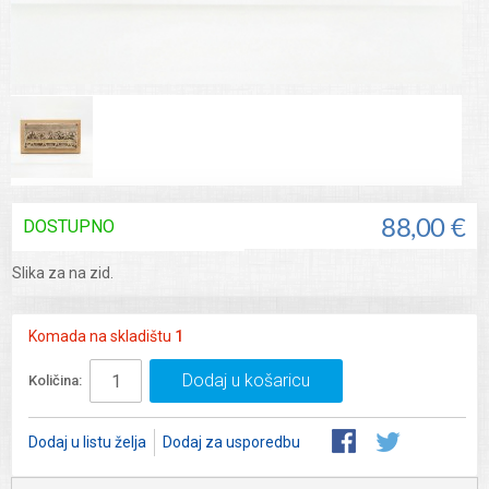
DOSTUPNO
88,00 €
Slika za na zid.
Komada na skladištu
1
Dodaj u košaricu
Količina:
Dodaj u listu želja
Dodaj za usporedbu