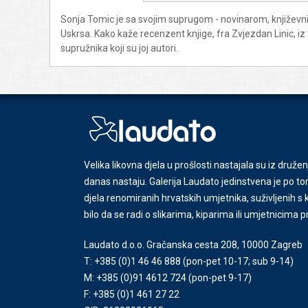
Sonja Tomic je sa svojim suprugom - novinarom, književni
Uskrsa. Kako kaže recenzent knjige, fra Zvjezdan Linic, iz
supružnika koji su joj autori.
Velika likovna djela u prošlosti nastajala su iz družen
danas nastaju. Galerija Laudato jedinstvena je po tom
djela renomiranih hrvatskih umjetnika, suživljenih 
bilo da se radi o slikarima, kiparima ili umjetnicima 
Laudato d.o.o. Gračanska cesta 208, 10000 Zagreb
T: +385 (0)1 46 46 888
(pon-pet 10-17; sub 9-14)
M: +385 (0)91 4612 724
(pon-pet 9-17)
F: +385 (0)1 461 27 22