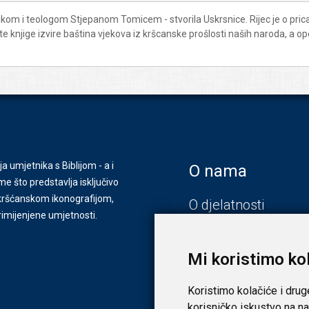
kom i teologom Stjepanom Tomicem - stvorila Uskrsnice. Rijec je o pri
 te knjige izvire baština vjekova iz kršcanske prošlosti naših naroda, a o
ja umjetnika s Biblijom - a i
O nama
e što predstavlja isključivo
s kršćanskom ikonografijom,
O djelatnosti
primijenjene umjetnosti.
Zagreb
Zadar
Mi koristimo ko
Koristimo kolačiće i drug
korisničko iskustvo na na