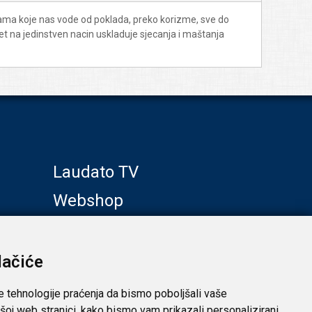
cama koje nas vode od poklada, preko korizme, sve do
pet na jedinstven nacin uskladuje sjecanja i maštanja
Laudato TV
Webshop
Galerije
Klub prijatelja
lačiće
e tehnologije praćenja da bismo poboljšali vaše
šoj web stranici, kako bismo vam prikazali personalizirani