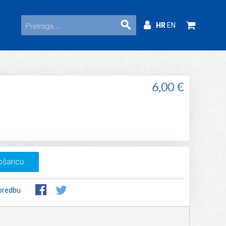
HR
EN
6,00 €
ošaricu
oredbu