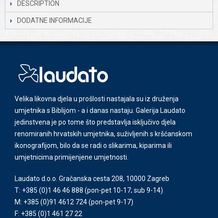
DESCRIPTION
DODATNE INFORMACIJE
Velika likovna djela u prošlosti nastajala su iz druženja
umjetnika s Biblijom - a i danas nastaju. Galerija Laudato
jedinstvena je po tome što predstavlja isključivo djela
renomiranih hrvatskih umjetnika, suživljenih s kršćanskom
ikonografijom, bilo da se radi o slikarima, kiparima ili
umjetnicima primijenjene umjetnosti.
Laudato d.o.o. Gračanska cesta 208, 10000 Zagreb
T: +385 (0)1 46 46 888
(pon-pet 10-17; sub 9-14)
M: +385 (0)91 4612 724
(pon-pet 9-17)
F: +385 (0)1 461 27 22