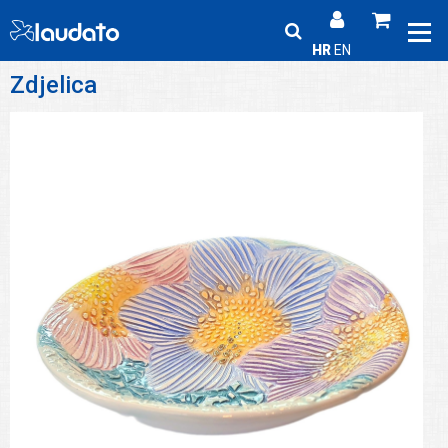
HR
EN
Zdjelica