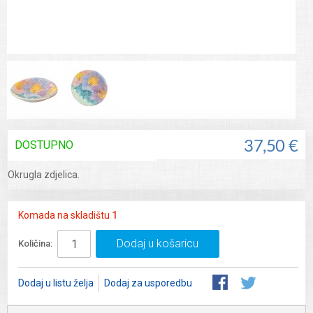
DOSTUPNO
37,50 €
Okrugla zdjelica.
Komada na skladištu
1
Dodaj u košaricu
Količina:
Dodaj u listu želja
Dodaj za usporedbu