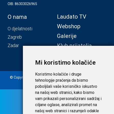
OIB: 86303026965
Laudato TV
O nama
Webshop
O djelatnosti
Galerije
Zagreb
Klub prijatelja
Zadar
Mi koristimo kolačiće
Koristimo kolačiće i druge
© Copyright 2020. Laudato d.o.o. | Tečaj konverzije: 1 EUR =
tehnologije praćenja da bismo
7,53450 HRK |
Uvjeti i privatnost
poboljšali vaše korisničko iskustvo
na našoj web stranici, kako bismo
vam prikazali personalizirani sadržaj i
ciljane oglase, analizirali promet na
našoj web stranici i razumjeli odakle