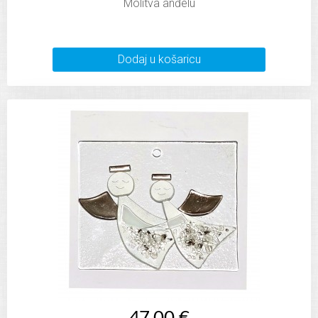
Molitva anđelu
Dodaj u košaricu