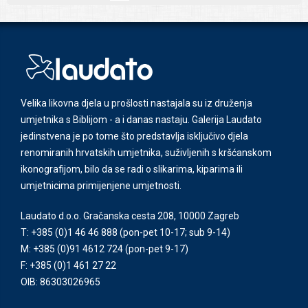
Velika likovna djela u prošlosti nastajala su iz druženja
umjetnika s Biblijom - a i danas nastaju. Galerija Laudato
jedinstvena je po tome što predstavlja isključivo djela
renomiranih hrvatskih umjetnika, suživljenih s kršćanskom
ikonografijom, bilo da se radi o slikarima, kiparima ili
umjetnicima primijenjene umjetnosti.
Laudato d.o.o. Gračanska cesta 208, 10000 Zagreb
T: +385 (0)1 46 46 888
(pon-pet 10-17; sub 9-14)
M: +385 (0)91 4612 724
(pon-pet 9-17)
F: +385 (0)1 461 27 22
OIB: 86303026965