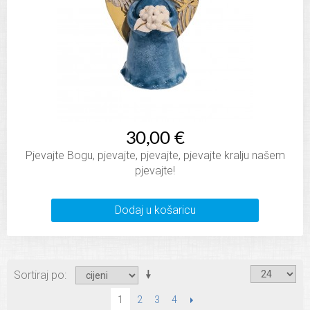
30,00 €
Pjevajte Bogu, pjevajte, pjevajte, pjevajte kralju našem
pjevajte!
Dodaj u košaricu
Sortiraj po
2
3
4
SLIJEDEĆI
1