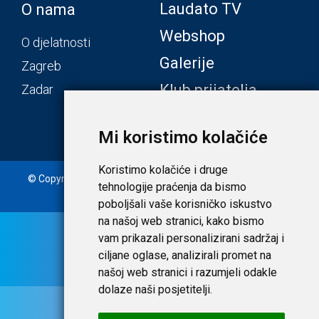
Laudato TV
O nama
Webshop
O djelatnosti
Galerije
Zagreb
Klub prijatelja
Zadar
Mi koristimo kolačiće
Koristimo kolačiće i druge
© Copyright 2020. Laudato d.o.o. | Tečaj konverzije: 1 EUR =
tehnologije praćenja da bismo
7,53450 HRK |
Uvjeti i privatnost
poboljšali vaše korisničko iskustvo
na našoj web stranici, kako bismo
vam prikazali personalizirani sadržaj i
ciljane oglase, analizirali promet na
našoj web stranici i razumjeli odakle
dolaze naši posjetitelji.