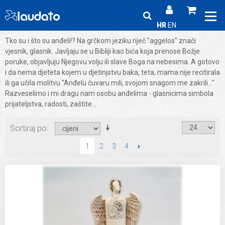
HR
EN
Tko su i što su anđeli!? Na grčkom jeziku riječ "aggelos" znači
vjesnik, glasnik. Javljaju se u Bibliji kao bića koja prenose Božje
poruke, objavljuju Njegovu volju ili slave Boga na nebesima. A gotovo
i da nema djeteta kojem u djetinjstvu baka, teta, mama nije recitirala
ili ga učila molitvu "Anđelu čuvaru mili, svojom snagom me zakrili..."
Razveselimo i mi dragu nam osobu anđelima - glasnicima simbola
prijateljstva, radosti, zaštite...
Sortiraj po
2
3
4
SLIJEDEĆI
1