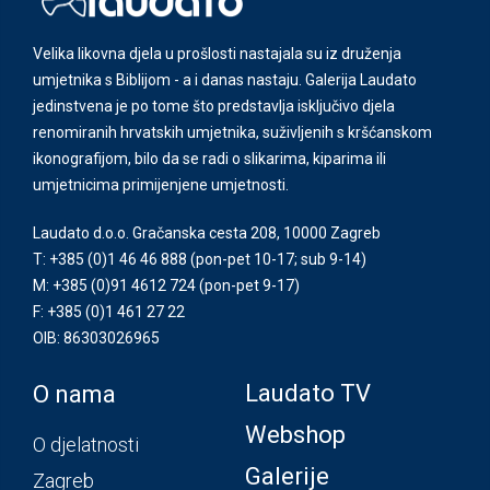
Velika likovna djela u prošlosti nastajala su iz druženja
umjetnika s Biblijom - a i danas nastaju. Galerija Laudato
jedinstvena je po tome što predstavlja isključivo djela
renomiranih hrvatskih umjetnika, suživljenih s kršćanskom
ikonografijom, bilo da se radi o slikarima, kiparima ili
umjetnicima primijenjene umjetnosti.
Laudato d.o.o. Gračanska cesta 208, 10000 Zagreb
T: +385 (0)1 46 46 888
(pon-pet 10-17; sub 9-14)
M: +385 (0)91 4612 724
(pon-pet 9-17)
F: +385 (0)1 461 27 22
OIB: 86303026965
Laudato TV
O nama
Webshop
O djelatnosti
Galerije
Zagreb