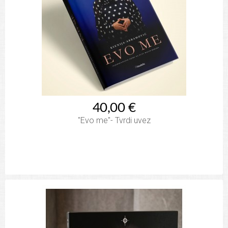
40,00 €
"Evo me"- Tvrdi uvez