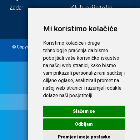
Klub prijatelja
Zadar
Mi koristimo kolačiće
Koristimo kolačiće i druge
© Copyright 2020. Laudato d.o.o. | Tečaj konverzije: 1 EUR =
tehnologije praćenja da bismo
7,53450 HRK |
Uvjeti i privatnost
poboljšali vaše korisničko iskustvo
na našoj web stranici, kako bismo
vam prikazali personalizirani sadržaj i
ciljane oglase, analizirali promet na
našoj web stranici i razumjeli odakle
dolaze naši posjetitelji.
Slažem se
Odbijam
Promjeni moje postavke