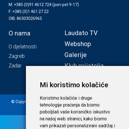
M: +385 (0)91 4612 724
(pon-pet 9-17)
F: +385 (0)1 461 27 22
OIB: 86303026965
Laudato TV
O nama
Webshop
O djelatnosti
Galerije
Zagreb
Klub prijatelja
Zadar
Mi koristimo kolačiće
Koristimo kolačiće i druge
© Copyright 2020. Laudato d.o.o. | Tečaj konverzije: 1 EUR =
tehnologije praćenja da bismo
7,53450 HRK |
Uvjeti i privatnost
poboljšali vaše korisničko iskustvo
na našoj web stranici, kako bismo
vam prikazali personalizirani sadržaj i