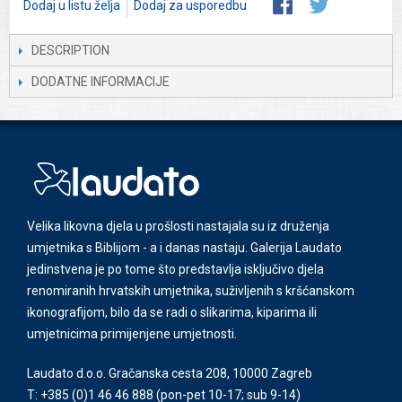
Dodaj u listu želja
Dodaj za usporedbu
DESCRIPTION
DODATNE INFORMACIJE
Velika likovna djela u prošlosti nastajala su iz druženja
umjetnika s Biblijom - a i danas nastaju. Galerija Laudato
jedinstvena je po tome što predstavlja isključivo djela
renomiranih hrvatskih umjetnika, suživljenih s kršćanskom
ikonografijom, bilo da se radi o slikarima, kiparima ili
umjetnicima primijenjene umjetnosti.
Laudato d.o.o. Gračanska cesta 208, 10000 Zagreb
T: +385 (0)1 46 46 888
(pon-pet 10-17; sub 9-14)