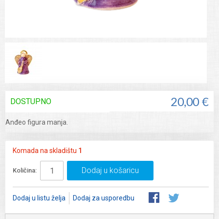
DOSTUPNO
20,00 €
Anđeo figura manja.
Komada na skladištu
1
Dodaj u košaricu
Količina:
Dodaj u listu želja
Dodaj za usporedbu