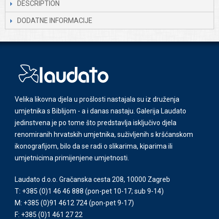
DESCRIPTION
DODATNE INFORMACIJE
Velika likovna djela u prošlosti nastajala su iz druženja
umjetnika s Biblijom - a i danas nastaju. Galerija Laudato
jedinstvena je po tome što predstavlja isključivo djela
renomiranih hrvatskih umjetnika, suživljenih s kršćanskom
ikonografijom, bilo da se radi o slikarima, kiparima ili
umjetnicima primijenjene umjetnosti.
Laudato d.o.o. Gračanska cesta 208, 10000 Zagreb
T: +385 (0)1 46 46 888
(pon-pet 10-17; sub 9-14)
M: +385 (0)91 4612 724
(pon-pet 9-17)
F: +385 (0)1 461 27 22