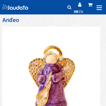
HR
EN
Anđeo