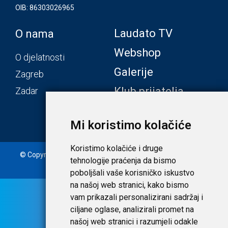
OIB: 86303026965
Laudato TV
O nama
Webshop
O djelatnosti
Galerije
Zagreb
Klub prijatelja
Zadar
Mi koristimo kolačiće
Koristimo kolačiće i druge
© Copyright 2020. Laudato d.o.o. | Tečaj konverzije: 1 EUR =
tehnologije praćenja da bismo
7,53450 HRK |
Uvjeti i privatnost
poboljšali vaše korisničko iskustvo
na našoj web stranici, kako bismo
vam prikazali personalizirani sadržaj i
ciljane oglase, analizirali promet na
našoj web stranici i razumjeli odakle