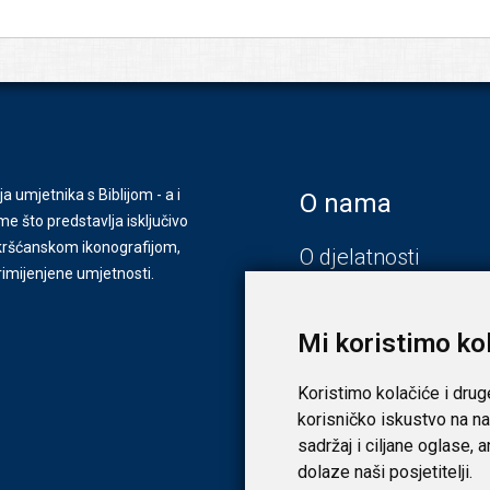
ja umjetnika s Biblijom - a i
O nama
e što predstavlja isključivo
s kršćanskom ikonografijom,
O djelatnosti
primijenjene umjetnosti.
Zagreb
Zadar
Mi koristimo ko
Koristimo kolačiće i drug
korisničko iskustvo na na
sadržaj i ciljane oglase, 
dolaze naši posjetitelji.