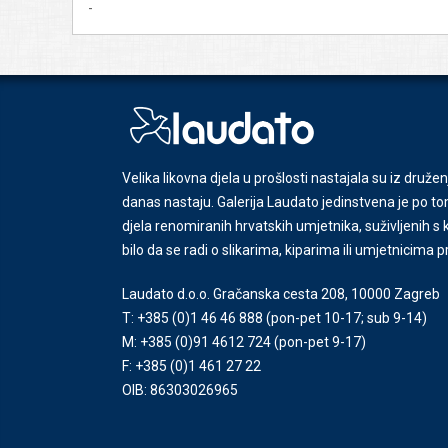
-
Velika likovna djela u prošlosti nastajala su iz družen
danas nastaju. Galerija Laudato jedinstvena je po tom
djela renomiranih hrvatskih umjetnika, suživljenih 
bilo da se radi o slikarima, kiparima ili umjetnicima 
Laudato d.o.o. Gračanska cesta 208, 10000 Zagreb
T: +385 (0)1 46 46 888
(pon-pet 10-17; sub 9-14)
M: +385 (0)91 4612 724
(pon-pet 9-17)
F: +385 (0)1 461 27 22
OIB: 86303026965