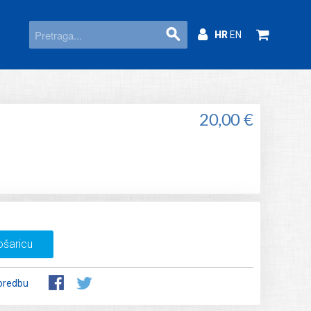
HR
EN
20,00 €
ošaricu
oredbu