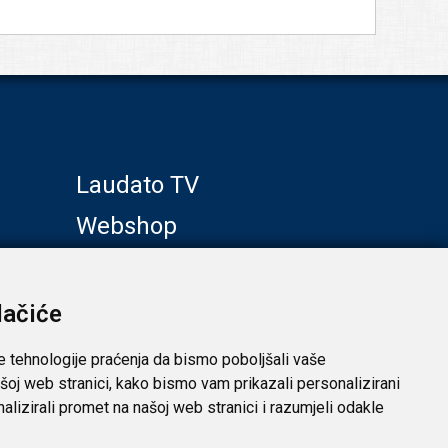
Laudato TV
Webshop
Galerije
Klub prijatelja
lačiće
e tehnologije praćenja da bismo poboljšali vaše
šoj web stranici, kako bismo vam prikazali personalizirani
analizirali promet na našoj web stranici i razumjeli odakle