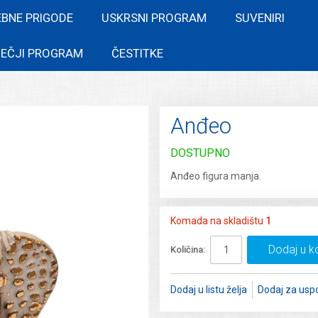
EBNE PRIGODE
USKRSNI PROGRAM
SUVENIRI
EČJI PROGRAM
ČESTITKE
Anđeo
DOSTUPNO
Anđeo figura manja.
Komada na skladištu
1
Dodaj u k
Količina:
Dodaj u listu želja
Dodaj za usp