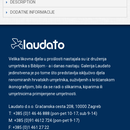
DESCRIPTION
DODATNE INFORMACIJE
Velika likovna djela u prošlosti nastajala su iz druženja
umjetnika s Biblijom - a i danas nastaju. Galerija Laudato
jedinstvena je po tome što predstavlja isključivo djela
renomiranih hrvatskih umjetnika, suživljenih s kršćanskom
ikonografijom, bilo da se radi o slikarima, kiparima ili
umjetnicima primijenjene umjetnosti.
Laudato d.o.o. Gračanska cesta 208, 10000 Zagreb
T: +385 (0)1 46 46 888
(pon-pet 10-17; sub 9-14)
M: +385 (0)91 4612 724
(pon-pet 9-17)
F: +385 (0)1 461 27 22