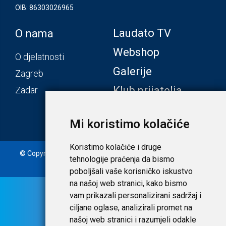
OIB: 86303026965
Laudato TV
O nama
Webshop
O djelatnosti
Galerije
Zagreb
Klub prijatelja
Zadar
Mi koristimo kolačiće
Koristimo kolačiće i druge
© Copyright 2020. Laudato d.o.o. | Tečaj konverzije: 1 EUR =
tehnologije praćenja da bismo
7,53450 HRK |
Uvjeti i privatnost
poboljšali vaše korisničko iskustvo
na našoj web stranici, kako bismo
vam prikazali personalizirani sadržaj i
ciljane oglase, analizirali promet na
našoj web stranici i razumjeli odakle