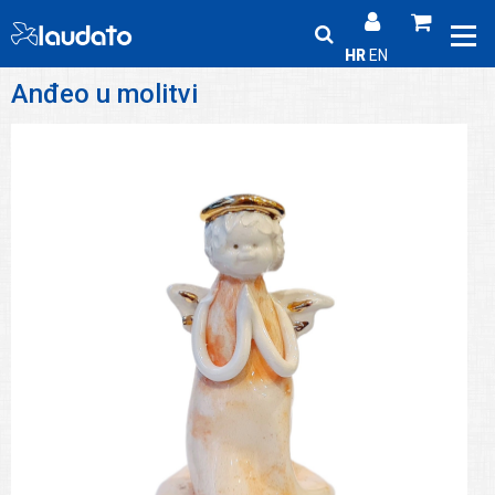
HR
EN
Anđeo u molitvi