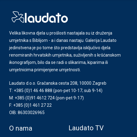
Velika likovna djela u prošlosti nastajala su iz druženja
umjetnika s Biblijom - a i danas nastaju. Galerija Laudato
jedinstvena je po tome što predstavlja isključivo djela
renomiranih hrvatskih umjetnika, suživljenih s kršćanskom
ikonografijom, bilo da se radi o slikarima, kiparima ili
umjetnicima primijenjene umjetnosti.
Laudato d.o.o. Gračanska cesta 208, 10000 Zagreb
T: +385 (0)1 46 46 888
(pon-pet 10-17; sub 9-14)
M: +385 (0)91 4612 724
(pon-pet 9-17)
F: +385 (0)1 461 27 22
OIB: 86303026965
Laudato TV
O nama