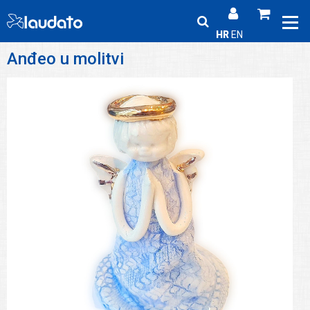
HR
EN
Anđeo u molitvi