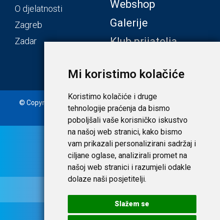
Webshop
O djelatnosti
Galerije
Zagreb
Klub prijatelja
Zadar
Mi koristimo kolačiće
Koristimo kolačiće i druge
© Copyright 2020. Laudato d.o.o. | Tečaj konverzije: 1 EUR =
tehnologije praćenja da bismo
7,53450 HRK |
Uvjeti i privatnost
poboljšali vaše korisničko iskustvo
na našoj web stranici, kako bismo
vam prikazali personalizirani sadržaj i
ciljane oglase, analizirali promet na
našoj web stranici i razumjeli odakle
dolaze naši posjetitelji.
Slažem se