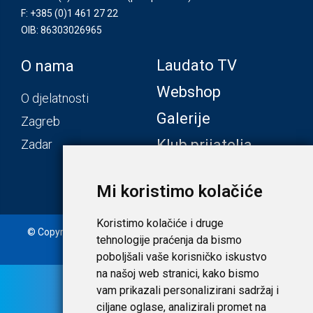
F: +385 (0)1 461 27 22
OIB: 86303026965
Laudato TV
O nama
Webshop
O djelatnosti
Galerije
Zagreb
Klub prijatelja
Zadar
Mi koristimo kolačiće
Koristimo kolačiće i druge
© Copyright 2020. Laudato d.o.o. | Tečaj konverzije: 1 EUR =
tehnologije praćenja da bismo
7,53450 HRK |
Uvjeti i privatnost
poboljšali vaše korisničko iskustvo
na našoj web stranici, kako bismo
vam prikazali personalizirani sadržaj i
ciljane oglase, analizirali promet na