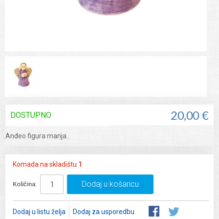
DOSTUPNO
20,00 €
Anđeo figura manja..
Komada na skladištu
1
Dodaj u košaricu
Količina:
Dodaj u listu želja
Dodaj za usporedbu