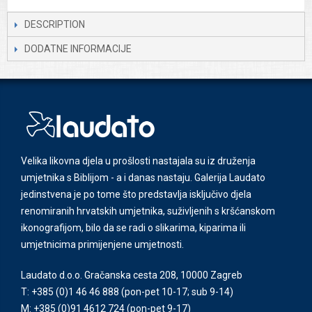
DESCRIPTION
DODATNE INFORMACIJE
Velika likovna djela u prošlosti nastajala su iz druženja
umjetnika s Biblijom - a i danas nastaju. Galerija Laudato
jedinstvena je po tome što predstavlja isključivo djela
renomiranih hrvatskih umjetnika, suživljenih s kršćanskom
ikonografijom, bilo da se radi o slikarima, kiparima ili
umjetnicima primijenjene umjetnosti.
Laudato d.o.o. Gračanska cesta 208, 10000 Zagreb
T: +385 (0)1 46 46 888
(pon-pet 10-17; sub 9-14)
M: +385 (0)91 4612 724
(pon-pet 9-17)