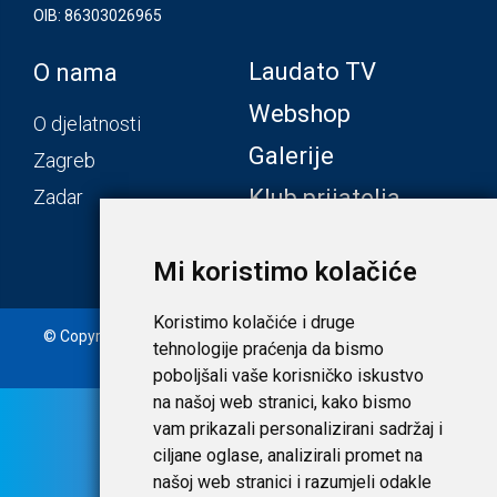
OIB: 86303026965
Laudato TV
O nama
Webshop
O djelatnosti
Galerije
Zagreb
Klub prijatelja
Zadar
Mi koristimo kolačiće
Koristimo kolačiće i druge
© Copyright 2020. Laudato d.o.o. | Tečaj konverzije: 1 EUR =
tehnologije praćenja da bismo
7,53450 HRK |
Uvjeti i privatnost
poboljšali vaše korisničko iskustvo
na našoj web stranici, kako bismo
vam prikazali personalizirani sadržaj i
ciljane oglase, analizirali promet na
našoj web stranici i razumjeli odakle