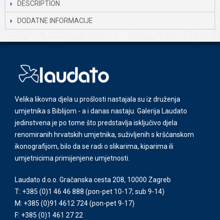
DESCRIPTION
DODATNE INFORMACIJE
Velika likovna djela u prošlosti nastajala su iz druženja
umjetnika s Biblijom - a i danas nastaju. Galerija Laudato
jedinstvena je po tome što predstavlja isključivo djela
renomiranih hrvatskih umjetnika, suživljenih s kršćanskom
ikonografijom, bilo da se radi o slikarima, kiparima ili
umjetnicima primijenjene umjetnosti.
Laudato d.o.o. Gračanska cesta 208, 10000 Zagreb
T: +385 (0)1 46 46 888
(pon-pet 10-17; sub 9-14)
M: +385 (0)91 4612 724
(pon-pet 9-17)
F: +385 (0)1 461 27 22