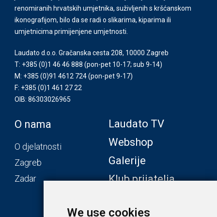
renomiranih hrvatskih umjetnika, suživljenih s kršćanskom
ikonografijom, bilo da se radi o slikarima, kiparima ili
umjetnicima primijenjene umjetnosti.
Laudato d.o.o. Gračanska cesta 208, 10000 Zagreb
T: +385 (0)1 46 46 888
(pon-pet 10-17; sub 9-14)
M: +385 (0)91 4612 724
(pon-pet 9-17)
F: +385 (0)1 461 27 22
OIB: 86303026965
Laudato TV
O nama
Webshop
O djelatnosti
Galerije
Zagreb
Klub prijatelja
Zadar
We use cookies