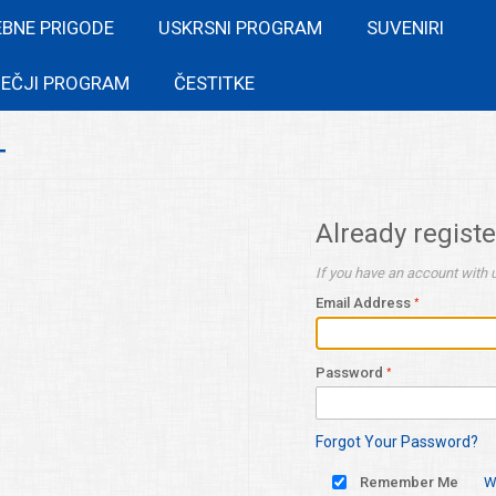
EBNE PRIGODE
USKRSNI PROGRAM
SUVENIRI
EČJI PROGRAM
ČESTITKE
T
Already regist
If you have an account with u
Email Address
Password
Forgot Your Password?
Remember Me
W