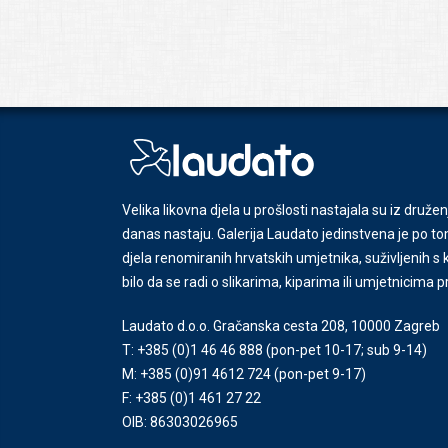
Velika likovna djela u prošlosti nastajala su iz družen
danas nastaju. Galerija Laudato jedinstvena je po tom
djela renomiranih hrvatskih umjetnika, suživljenih 
bilo da se radi o slikarima, kiparima ili umjetnicima 
Laudato d.o.o. Gračanska cesta 208, 10000 Zagreb
T: +385 (0)1 46 46 888
(pon-pet 10-17; sub 9-14)
M: +385 (0)91 4612 724
(pon-pet 9-17)
F: +385 (0)1 461 27 22
OIB: 86303026965