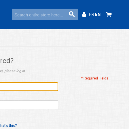
HR
EN
ered?
s, please log in.
* Required Fields
hat's this?