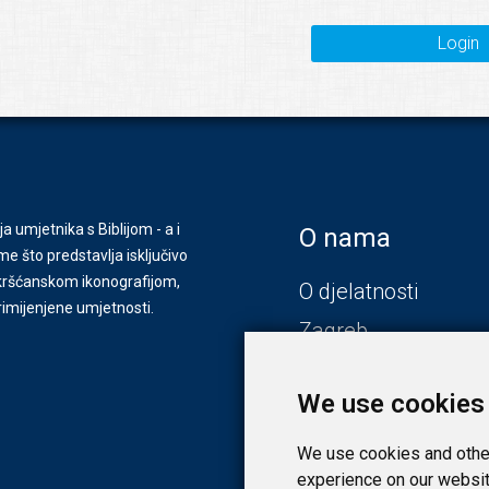
Login
ja umjetnika s Biblijom - a i
O nama
e što predstavlja isključivo
s kršćanskom ikonografijom,
O djelatnosti
primijenjene umjetnosti.
Zagreb
Zadar
We use cookies
We use cookies and other
experience on our websit