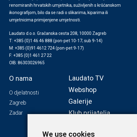
renomiranih hrvatskih umjetnika, suživljenih s kršćanskom
ikonografijom, bilo da se radi o slikarima, kiparima ili
umjetnicima primijenjene umjetnosti.
Laudato d.o.o. Gračanska cesta 208, 10000 Zagreb
T: +385 (0)1 46 46 888
(pon-pet 10-17; sub 9-14)
M: +385 (0)91 4612 724
(pon-pet 9-17)
F: +385 (0)1 461 27 22
OIB: 86303026965
Laudato TV
O nama
Webshop
O djelatnosti
Galerije
Zagreb
Klub prijatelja
Zadar
We use cookies