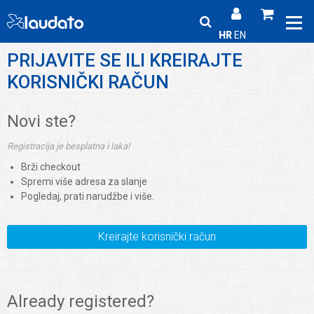
HR
EN
PRIJAVITE SE ILI KREIRAJTE
KORISNIČKI RAČUN
Novi ste?
Registracija je besplatna i laka!
Brži checkout
Spremi više adresa za slanje
Pogledaj, prati narudžbe i više.
Kreirajte korisnički račun
Already registered?