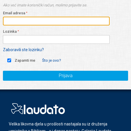
Ako već imate korisnički račun, molimo prijavite se.
Email adresa
Lozinka
Zaboravili ste lozinku?
Zapamti me
Što je ovo?
Prijava
Velika likovna djela u prošlosti nastajala su iz druženja
umjetnika s Biblijom - a i danas nastaju. Galerija Laudato