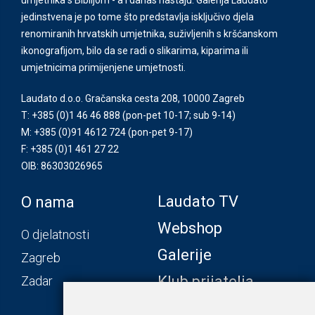
jedinstvena je po tome što predstavlja isključivo djela
renomiranih hrvatskih umjetnika, suživljenih s kršćanskom
ikonografijom, bilo da se radi o slikarima, kiparima ili
umjetnicima primijenjene umjetnosti.
Laudato d.o.o. Gračanska cesta 208, 10000 Zagreb
T: +385 (0)1 46 46 888
(pon-pet 10-17; sub 9-14)
M: +385 (0)91 4612 724
(pon-pet 9-17)
F: +385 (0)1 461 27 22
OIB: 86303026965
Laudato TV
O nama
Webshop
O djelatnosti
Galerije
Zagreb
Klub prijatelja
Zadar