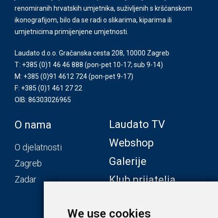
renomiranih hrvatskih umjetnika, suživljenih s kršćanskom
ikonografijom, bilo da se radi o slikarima, kiparima ili
umjetnicima primijenjene umjetnosti.
Laudato d.o.o. Gračanska cesta 208, 10000 Zagreb
T: +385 (0)1 46 46 888
(pon-pet 10-17; sub 9-14)
M: +385 (0)91 4612 724
(pon-pet 9-17)
F: +385 (0)1 461 27 22
OIB: 86303026965
Laudato TV
O nama
Webshop
O djelatnosti
Galerije
Zagreb
Klub prijatelja
Zadar
We use cookies