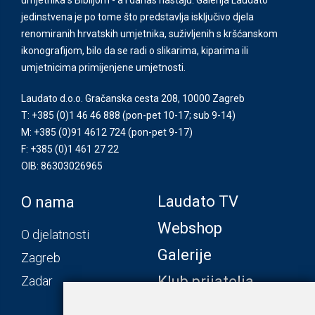
jedinstvena je po tome što predstavlja isključivo djela
renomiranih hrvatskih umjetnika, suživljenih s kršćanskom
ikonografijom, bilo da se radi o slikarima, kiparima ili
umjetnicima primijenjene umjetnosti.
Laudato d.o.o. Gračanska cesta 208, 10000 Zagreb
T: +385 (0)1 46 46 888
(pon-pet 10-17; sub 9-14)
M: +385 (0)91 4612 724
(pon-pet 9-17)
F: +385 (0)1 461 27 22
OIB: 86303026965
Laudato TV
O nama
Webshop
O djelatnosti
Galerije
Zagreb
Klub prijatelja
Zadar