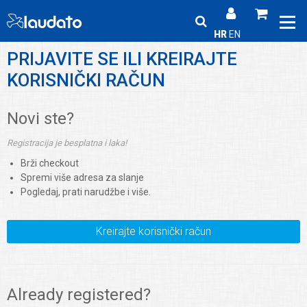
HR
EN
PRIJAVITE SE ILI KREIRAJTE
KORISNIČKI RAČUN
Novi ste?
Registracija je besplatna i laka!
Brži checkout
Spremi više adresa za slanje
Pogledaj, prati narudžbe i više.
Kreirajte korisnički račun
Already registered?