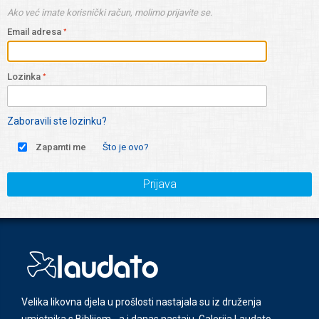
Ako već imate korisnički račun, molimo prijavite se.
Email adresa
Lozinka
Zaboravili ste lozinku?
Zapamti me
Što je ovo?
Prijava
Velika likovna djela u prošlosti nastajala su iz druženja
umjetnika s Biblijom - a i danas nastaju. Galerija Laudato