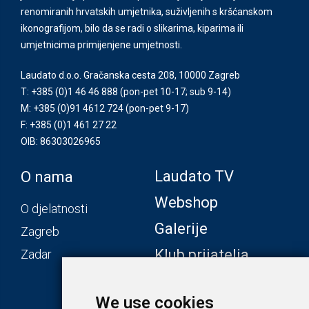
renomiranih hrvatskih umjetnika, suživljenih s kršćanskom
ikonografijom, bilo da se radi o slikarima, kiparima ili
umjetnicima primijenjene umjetnosti.
Laudato d.o.o. Gračanska cesta 208, 10000 Zagreb
T: +385 (0)1 46 46 888
(pon-pet 10-17; sub 9-14)
M: +385 (0)91 4612 724
(pon-pet 9-17)
F: +385 (0)1 461 27 22
OIB: 86303026965
Laudato TV
O nama
Webshop
O djelatnosti
Galerije
Zagreb
Klub prijatelja
Zadar
We use cookies