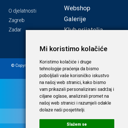
Webshop
O djelatnosti
Galerije
Zagreb
Klub prijatelja
Zadar
Mi koristimo kolačiće
Koristimo kolačiće i druge
© Copyright 2020. Laudato d.o.o. | Tečaj konverzije: 1 EUR =
tehnologije praćenja da bismo
7,53450 HRK |
Uvjeti i privatnost
poboljšali vaše korisničko iskustvo
na našoj web stranici, kako bismo
vam prikazali personalizirani sadržaj i
ciljane oglase, analizirali promet na
našoj web stranici i razumjeli odakle
dolaze naši posjetitelji.
Slažem se