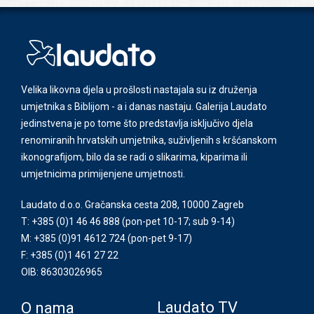
Velika likovna djela u prošlosti nastajala su iz druženja
umjetnika s Biblijom - a i danas nastaju. Galerija Laudato
jedinstvena je po tome što predstavlja isključivo djela
renomiranih hrvatskih umjetnika, suživljenih s kršćanskom
ikonografijom, bilo da se radi o slikarima, kiparima ili
umjetnicima primijenjene umjetnosti.
Laudato d.o.o. Gračanska cesta 208, 10000 Zagreb
T: +385 (0)1 46 46 888
(pon-pet 10-17; sub 9-14)
M: +385 (0)91 4612 724
(pon-pet 9-17)
F: +385 (0)1 461 27 22
OIB: 86303026965
Laudato TV
O nama