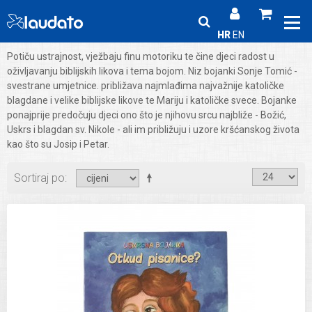
HR
EN
Potiču ustrajnost, vježbaju finu motoriku te čine djeci radost u
oživljavanju biblijskih likova i tema bojom. Niz bojanki Sonje Tomić -
svestrane umjetnice. približava najmlađima najvažnije katoličke
blagdane i velike biblijske likove te Mariju i katoličke svece. Bojanke
ponajprije predočuju djeci ono što je njihovu srcu najbliže - Božić,
Uskrs i blagdan sv. Nikole - ali im približuju i uzore kršćanskog života
kao što su Josip i Petar.
Sortiraj po