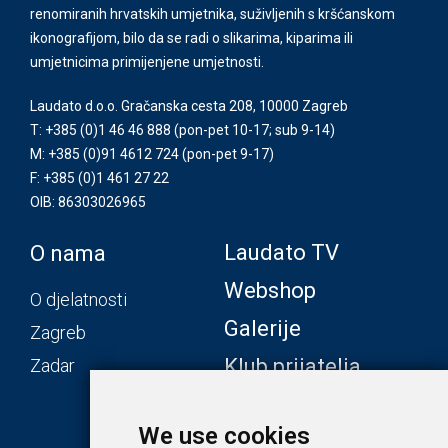
renomiranih hrvatskih umjetnika, suživljenih s kršćanskom
ikonografijom, bilo da se radi o slikarima, kiparima ili
umjetnicima primijenjene umjetnosti.
Laudato d.o.o. Gračanska cesta 208, 10000 Zagreb
T: +385 (0)1 46 46 888
(pon-pet 10-17; sub 9-14)
M: +385 (0)91 4612 724
(pon-pet 9-17)
F: +385 (0)1 461 27 22
OIB: 86303026965
Laudato TV
O nama
Webshop
O djelatnosti
Galerije
Zagreb
Klub prijatelja
Zadar
We use cookies