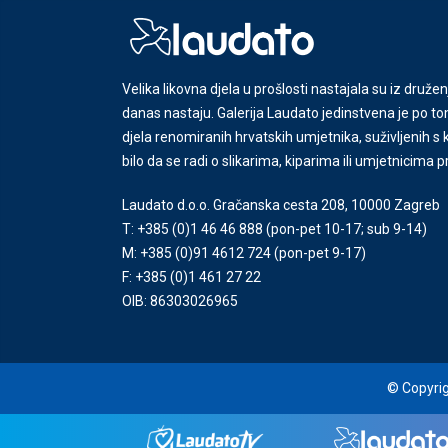
Velika likovna djela u prošlosti nastajala su iz družen
danas nastaju. Galerija Laudato jedinstvena je po tom
djela renomiranih hrvatskih umjetnika, suživljenih 
bilo da se radi o slikarima, kiparima ili umjetnicima 
Laudato d.o.o. Gračanska cesta 208, 10000 Zagreb
T: +385 (0)1 46 46 888
(pon-pet 10-17; sub 9-14)
M: +385 (0)91 4612 724
(pon-pet 9-17)
F: +385 (0)1 461 27 22
OIB: 86303026965
© Copyrig