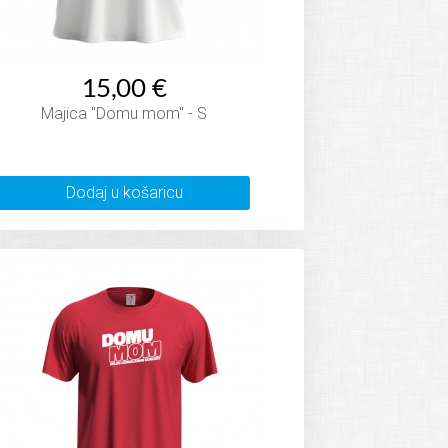
15,00 €
Majica "Domu mom" - S
Dodaj u košaricu