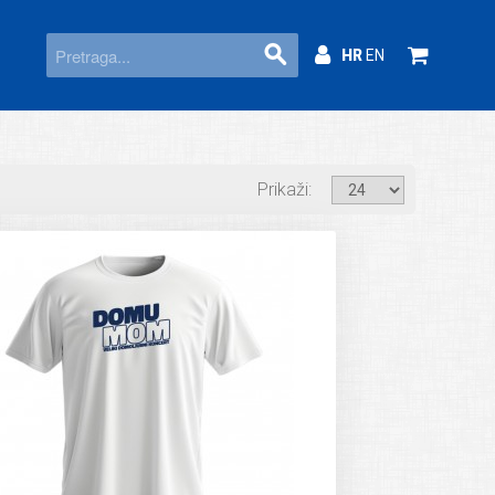
HR
EN
Prikaži