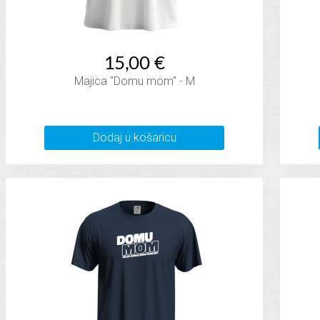
15,00 €
Majica "Domu mom" - M
Dodaj u košaricu