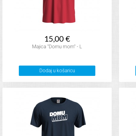
15,00 €
Majica "Domu mom" - L
Dodaj u košaricu