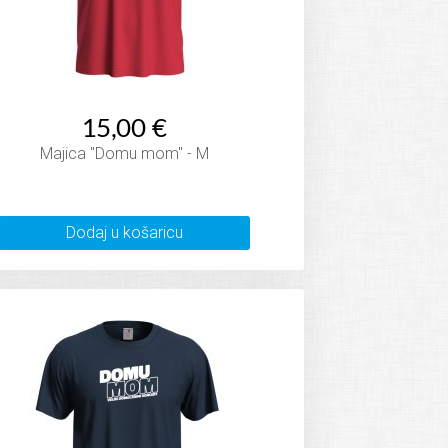
15,00 €
Majica "Domu mom" - M
Dodaj u košaricu