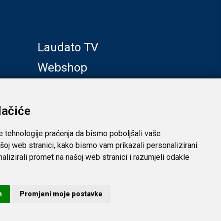
Laudato TV
Webshop
Galerije
Klub prijatelja
lačiće
e tehnologije praćenja da bismo poboljšali vaše
šoj web stranici, kako bismo vam prikazali personalizirani
analizirali promet na našoj web stranici i razumjeli odakle
 privatnost
m
Promjeni moje postavke