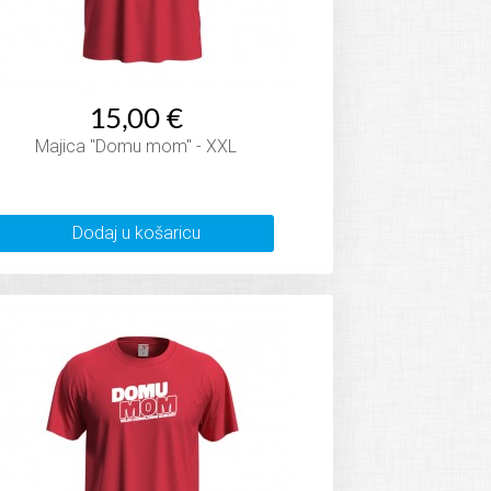
15,00 €
Majica "Domu mom" - XXL
Dodaj u košaricu