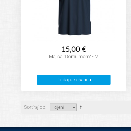
15,00 €
Majica "Domu mom" - M
Dodaj u košaricu
Sortiraj po