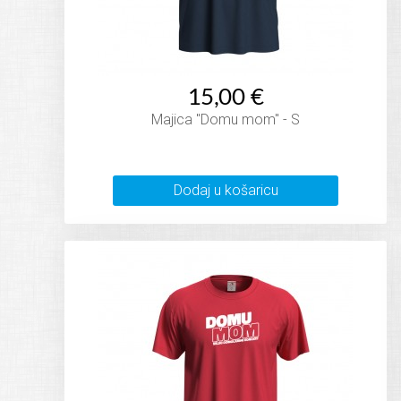
15,00 €
Majica "Domu mom" - S
Dodaj u košaricu