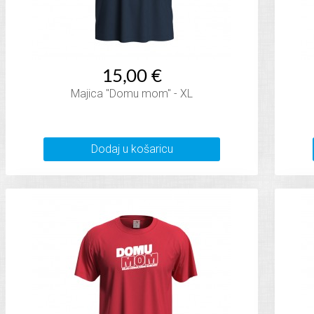
15,00 €
Majica "Domu mom" - XL
Dodaj u košaricu