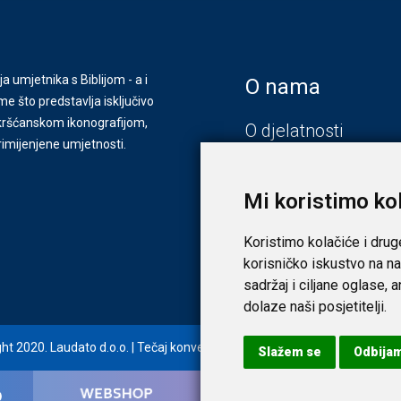
ja umjetnika s Biblijom - a i
O nama
e što predstavlja isključivo
s kršćanskom ikonografijom,
O djelatnosti
primijenjene umjetnosti.
Zagreb
Zadar
Mi koristimo ko
Koristimo kolačiće i drug
korisničko iskustvo na na
sadržaj i ciljane oglase, 
dolaze naši posjetitelji.
ht 2020. Laudato d.o.o. | Tečaj konverzije: 1 EUR = 7,53450 HRK |
Uvjeti i
Slažem se
Odbija