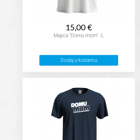
15,00 €
Majica "Domu mom" -L
Dodaj u košaricu