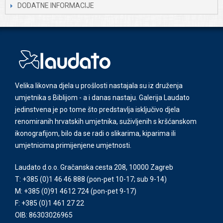
DODATNE INFORMACIJE
Velika likovna djela u prošlosti nastajala su iz druženja
umjetnika s Biblijom - a i danas nastaju. Galerija Laudato
jedinstvena je po tome što predstavlja isključivo djela
renomiranih hrvatskih umjetnika, suživljenih s kršćanskom
ikonografijom, bilo da se radi o slikarima, kiparima ili
umjetnicima primijenjene umjetnosti.
Laudato d.o.o. Gračanska cesta 208, 10000 Zagreb
T: +385 (0)1 46 46 888
(pon-pet 10-17; sub 9-14)
M: +385 (0)91 4612 724
(pon-pet 9-17)
F: +385 (0)1 461 27 22
OIB: 86303026965