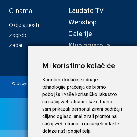
Laudato TV
O nama
Webshop
O djelatnosti
Galerije
Zagreb
Klub prijatelja
Zadar
Mi koristimo kolačiće
Koristimo kolačiće i druge
© Copyright 2020. Laudato d.o.o. | Tečaj konverzije: 1 EUR =
tehnologije praćenja da bismo
7,53450 HRK |
Uvjeti i privatnost
poboljšali vaše korisničko iskustvo
na našoj web stranici, kako bismo
vam prikazali personalizirani sadržaj i
ciljane oglase, analizirali promet na
našoj web stranici i razumjeli odakle
dolaze naši posjetitelji.