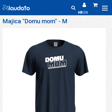
HR
EN
Majica "Domu mom" - M