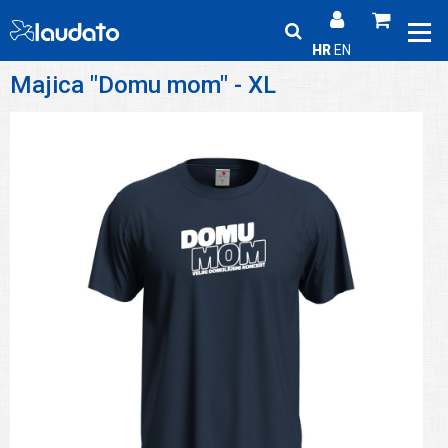
HR
EN
Majica "Domu mom" - XL