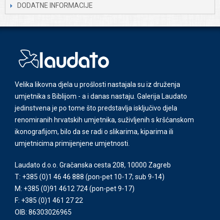
DODATNE INFORMACIJE
Velika likovna djela u prošlosti nastajala su iz druženja
umjetnika s Biblijom - a i danas nastaju. Galerija Laudato
jedinstvena je po tome što predstavlja isključivo djela
renomiranih hrvatskih umjetnika, suživljenih s kršćanskom
ikonografijom, bilo da se radi o slikarima, kiparima ili
umjetnicima primijenjene umjetnosti.
Laudato d.o.o. Gračanska cesta 208, 10000 Zagreb
T: +385 (0)1 46 46 888
(pon-pet 10-17; sub 9-14)
M: +385 (0)91 4612 724
(pon-pet 9-17)
F: +385 (0)1 461 27 22
OIB: 86303026965