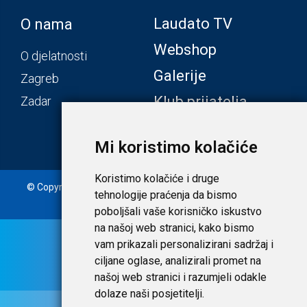
Laudato TV
O nama
Webshop
O djelatnosti
Galerije
Zagreb
Klub prijatelja
Zadar
Mi koristimo kolačiće
Koristimo kolačiće i druge
© Copyright 2020. Laudato d.o.o. | Tečaj konverzije: 1 EUR =
tehnologije praćenja da bismo
7,53450 HRK |
Uvjeti i privatnost
poboljšali vaše korisničko iskustvo
na našoj web stranici, kako bismo
vam prikazali personalizirani sadržaj i
ciljane oglase, analizirali promet na
našoj web stranici i razumjeli odakle
dolaze naši posjetitelji.