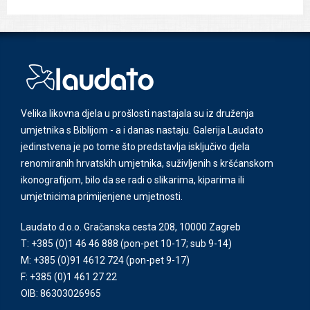
Velika likovna djela u prošlosti nastajala su iz druženja
umjetnika s Biblijom - a i danas nastaju. Galerija Laudato
jedinstvena je po tome što predstavlja isključivo djela
renomiranih hrvatskih umjetnika, suživljenih s kršćanskom
ikonografijom, bilo da se radi o slikarima, kiparima ili
umjetnicima primijenjene umjetnosti.
Laudato d.o.o. Gračanska cesta 208, 10000 Zagreb
T: +385 (0)1 46 46 888
(pon-pet 10-17; sub 9-14)
M: +385 (0)91 4612 724
(pon-pet 9-17)
F: +385 (0)1 461 27 22
OIB: 86303026965