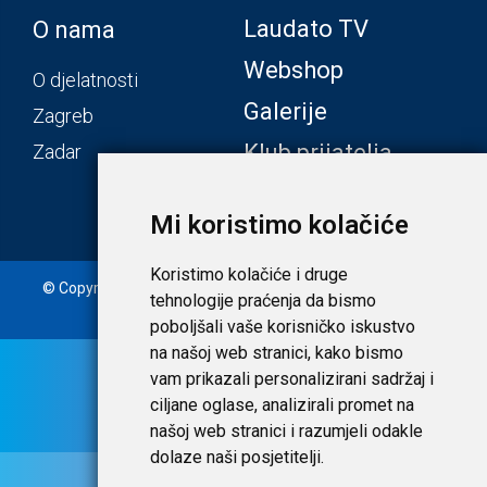
Laudato TV
O nama
Webshop
O djelatnosti
Galerije
Zagreb
Klub prijatelja
Zadar
Mi koristimo kolačiće
Koristimo kolačiće i druge
© Copyright 2020. Laudato d.o.o. | Tečaj konverzije: 1 EUR =
tehnologije praćenja da bismo
7,53450 HRK |
Uvjeti i privatnost
poboljšali vaše korisničko iskustvo
na našoj web stranici, kako bismo
vam prikazali personalizirani sadržaj i
ciljane oglase, analizirali promet na
našoj web stranici i razumjeli odakle
dolaze naši posjetitelji.