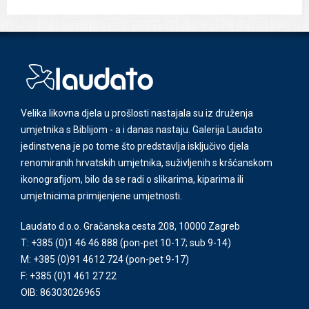
Velika likovna djela u prošlosti nastajala su iz druženja
umjetnika s Biblijom - a i danas nastaju. Galerija Laudato
jedinstvena je po tome što predstavlja isključivo djela
renomiranih hrvatskih umjetnika, suživljenih s kršćanskom
ikonografijom, bilo da se radi o slikarima, kiparima ili
umjetnicima primijenjene umjetnosti.
Laudato d.o.o. Gračanska cesta 208, 10000 Zagreb
T: +385 (0)1 46 46 888
(pon-pet 10-17; sub 9-14)
M: +385 (0)91 4612 724
(pon-pet 9-17)
F: +385 (0)1 461 27 22
OIB: 86303026965