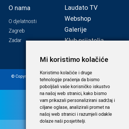
Laudato TV
O nama
Webshop
O djelatnosti
Galerije
Zagreb
Klub prijatelja
Zadar
Mi koristimo kolačiće
Koristimo kolačiće i druge
© Copyright 2020. Laudato d.o.o. | Tečaj konverzije: 1 EUR =
tehnologije praćenja da bismo
7,53450 HRK |
Uvjeti i privatnost
poboljšali vaše korisničko iskustvo
na našoj web stranici, kako bismo
vam prikazali personalizirani sadržaj i
ciljane oglase, analizirali promet na
našoj web stranici i razumjeli odakle
dolaze naši posjetitelji.