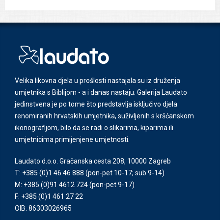
Velika likovna djela u prošlosti nastajala su iz druženja
umjetnika s Biblijom - a i danas nastaju. Galerija Laudato
jedinstvena je po tome što predstavlja isključivo djela
renomiranih hrvatskih umjetnika, suživljenih s kršćanskom
ikonografijom, bilo da se radi o slikarima, kiparima ili
umjetnicima primijenjene umjetnosti.
Laudato d.o.o. Gračanska cesta 208, 10000 Zagreb
T: +385 (0)1 46 46 888
(pon-pet 10-17; sub 9-14)
M: +385 (0)91 4612 724
(pon-pet 9-17)
F: +385 (0)1 461 27 22
OIB: 86303026965