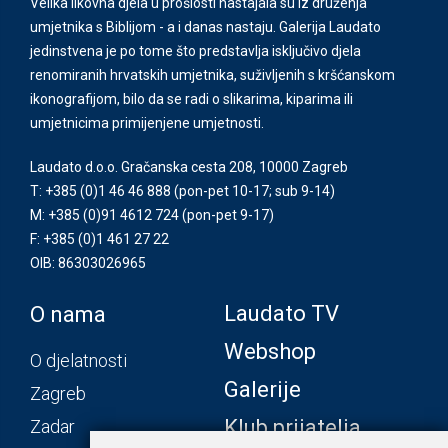
Velika likovna djela u prošlosti nastajala su iz druženja
umjetnika s Biblijom - a i danas nastaju. Galerija Laudato
jedinstvena je po tome što predstavlja isključivo djela
renomiranih hrvatskih umjetnika, suživljenih s kršćanskom
ikonografijom, bilo da se radi o slikarima, kiparima ili
umjetnicima primijenjene umjetnosti.
Laudato d.o.o. Gračanska cesta 208, 10000 Zagreb
T: +385 (0)1 46 46 888
(pon-pet 10-17; sub 9-14)
M: +385 (0)91 4612 724
(pon-pet 9-17)
F: +385 (0)1 461 27 22
OIB: 86303026965
Laudato TV
O nama
Webshop
O djelatnosti
Galerije
Zagreb
Klub prijatelja
Zadar