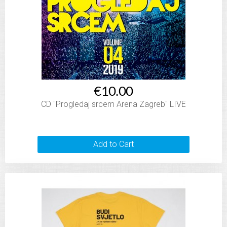
€10.00
CD "Progledaj srcem Arena Zagreb" LIVE
Add to Cart