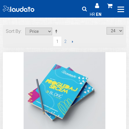
HR
EN
Sort By
2
NEXT
1