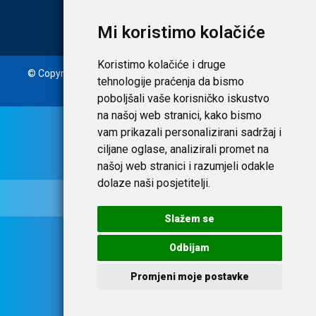
Mi koristimo kolačiće
Koristimo kolačiće i druge
© Copyright 2020. Laudato d.o.o. | Tečaj konverzije: 1 EUR =
tehnologije praćenja da bismo
7,53450 HRK |
Uvjeti i privatnost
poboljšali vaše korisničko iskustvo
na našoj web stranici, kako bismo
vam prikazali personalizirani sadržaj i
ciljane oglase, analizirali promet na
našoj web stranici i razumjeli odakle
dolaze naši posjetitelji.
Slažem se
Odbijam
Promjeni moje postavke