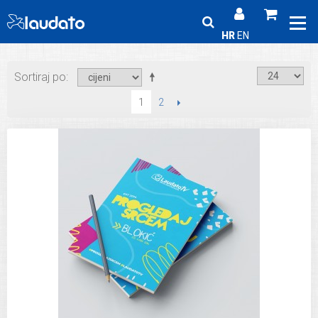
HR
EN
Sortiraj po
2
SLIJEDEĆI
1