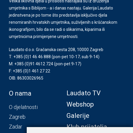
Velika likovna djela u prošlosti nastajala su iz druženja
umjetnika s Biblijom - a i danas nastaju. Galerija Laudato
jedinstvena je po tome što predstavlja isključivo djela
renomiranih hrvatskih umjetnika, suživljenih s kršćanskom
ikonografijom, bilo da se radi o slikarima, kiparima ili
umjetnicima primijenjene umjetnosti.
Laudato d.o.o. Gračanska cesta 208, 10000 Zagreb
T: +385 (0)1 46 46 888
(pon-pet 10-17; sub 9-14)
M: +385 (0)91 4612 724
(pon-pet 9-17)
F: +385 (0)1 461 27 22
OIB: 86303026965
Laudato TV
O nama
Webshop
O djelatnosti
Galerije
Zagreb
Klub prijatelja
Zadar