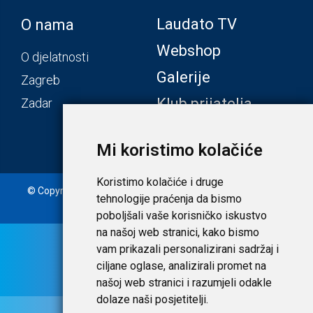
Laudato TV
O nama
Webshop
O djelatnosti
Galerije
Zagreb
Klub prijatelja
Zadar
Mi koristimo kolačiće
Koristimo kolačiće i druge
© Copyright 2020. Laudato d.o.o. | Tečaj konverzije: 1 EUR =
tehnologije praćenja da bismo
7,53450 HRK |
Uvjeti i privatnost
poboljšali vaše korisničko iskustvo
na našoj web stranici, kako bismo
vam prikazali personalizirani sadržaj i
ciljane oglase, analizirali promet na
našoj web stranici i razumjeli odakle
dolaze naši posjetitelji.