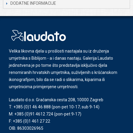
DODATNE INFORMACIJE
Velika likovna djela u prošlosti nastajala su iz druženja
umjetnika s Biblijom - a i danas nastaju. Galerija Laudato
jedinstvena je po tome što predstavlja isključivo djela
renomiranih hrvatskih umjetnika, suživljenih s kršćanskom
ikonografijom, bilo da se radi o slikarima, kiparima ili
umjetnicima primijenjene umjetnosti.
Laudato d.o.o. Gračanska cesta 208, 10000 Zagreb
T: +385 (0)1 46 46 888
(pon-pet 10-17; sub 9-14)
M: +385 (0)91 4612 724
(pon-pet 9-17)
F: +385 (0)1 461 27 22
OIB: 86303026965