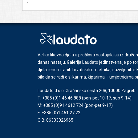
-
Velika likovna djela u prošlosti nastajala su iz družen
danas nastaju. Galerija Laudato jedinstvena je po tom
djela renomiranih hrvatskih umjetnika, suživljenih 
bilo da se radi o slikarima, kiparima ili umjetnicima 
Laudato d.o.o. Gračanska cesta 208, 10000 Zagreb
T: +385 (0)1 46 46 888
(pon-pet 10-17; sub 9-14)
M: +385 (0)91 4612 724
(pon-pet 9-17)
F: +385 (0)1 461 27 22
OIB: 86303026965