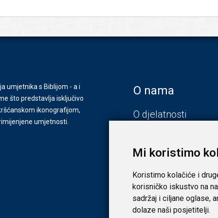
ja umjetnika s Biblijom - a i
O nama
e što predstavlja isključivo
s kršćanskom ikonografijom,
O djelatnosti
primijenjene umjetnosti.
Zagreb
Zadar
Mi koristimo ko
Koristimo kolačiće i drug
korisničko iskustvo na na
sadržaj i ciljane oglase, 
dolaze naši posjetitelji.