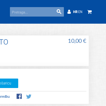
HR
EN
ATO
10,00 €
ošaricu
oredbu