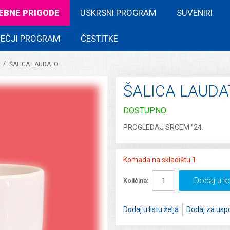
EBNE PRIGODE
USKRSNI PROGRAM
SUVENIRI
EČJI PROGRAM
ČESTITKE
/
ŠALICA LAUDATO
ŠALICA LAUD
DOSTUPNO
PROGLEDAJ SRCEM "24.
Komada na skladištu
1
Dodaj u k
Količina:
Dodaj u listu želja
Dodaj za usp