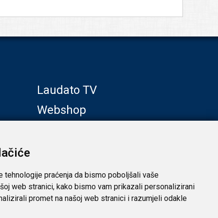
Laudato TV
Webshop
Galerije
Klub prijatelja
lačiće
e tehnologije praćenja da bismo poboljšali vaše
šoj web stranici, kako bismo vam prikazali personalizirani
analizirali promet na našoj web stranici i razumjeli odakle