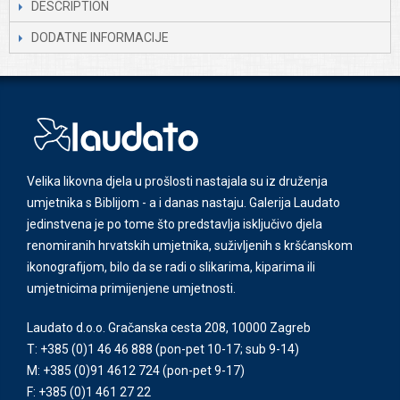
DESCRIPTION
DODATNE INFORMACIJE
Velika likovna djela u prošlosti nastajala su iz druženja
umjetnika s Biblijom - a i danas nastaju. Galerija Laudato
jedinstvena je po tome što predstavlja isključivo djela
renomiranih hrvatskih umjetnika, suživljenih s kršćanskom
ikonografijom, bilo da se radi o slikarima, kiparima ili
umjetnicima primijenjene umjetnosti.
Laudato d.o.o. Gračanska cesta 208, 10000 Zagreb
T: +385 (0)1 46 46 888
(pon-pet 10-17; sub 9-14)
M: +385 (0)91 4612 724
(pon-pet 9-17)
F: +385 (0)1 461 27 22