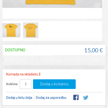
DOSTUPNO
15,00 €
-
Komada na skladištu
2
Dodaj u košaricu
Količina:
Dodaj u listu želja
Dodaj za usporedbu