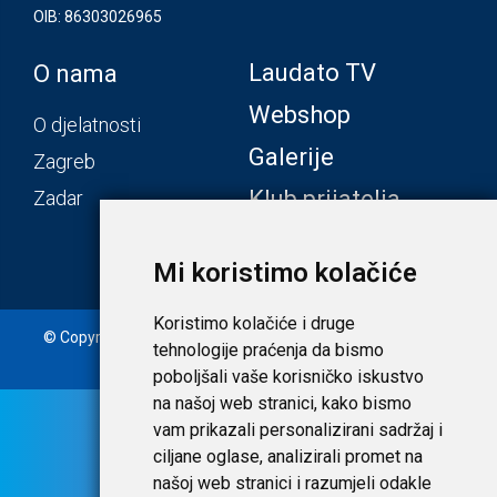
OIB: 86303026965
Laudato TV
O nama
Webshop
O djelatnosti
Galerije
Zagreb
Klub prijatelja
Zadar
Mi koristimo kolačiće
Koristimo kolačiće i druge
© Copyright 2020. Laudato d.o.o. | Tečaj konverzije: 1 EUR =
tehnologije praćenja da bismo
7,53450 HRK |
Uvjeti i privatnost
poboljšali vaše korisničko iskustvo
na našoj web stranici, kako bismo
vam prikazali personalizirani sadržaj i
ciljane oglase, analizirali promet na
našoj web stranici i razumjeli odakle