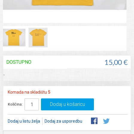
DOSTUPNO
15,00 €
-
Komada na skladištu
5
Dodaj u košaricu
Količina:
Dodaj u listu želja
Dodaj za usporedbu