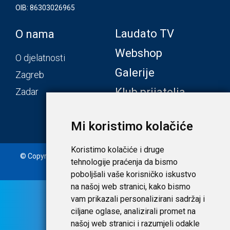
OIB: 86303026965
Laudato TV
O nama
Webshop
O djelatnosti
Galerije
Zagreb
Klub prijatelja
Zadar
Mi koristimo kolačiće
Koristimo kolačiće i druge
© Copyright 2020. Laudato d.o.o. | Tečaj konverzije: 1 EUR =
tehnologije praćenja da bismo
7,53450 HRK |
Uvjeti i privatnost
poboljšali vaše korisničko iskustvo
na našoj web stranici, kako bismo
vam prikazali personalizirani sadržaj i
ciljane oglase, analizirali promet na
našoj web stranici i razumjeli odakle