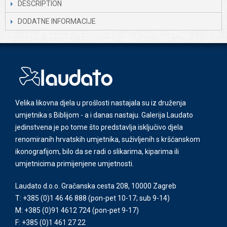
DESCRIPTION
DODATNE INFORMACIJE
Velika likovna djela u prošlosti nastajala su iz druženja
umjetnika s Biblijom - a i danas nastaju. Galerija Laudato
jedinstvena je po tome što predstavlja isključivo djela
renomiranih hrvatskih umjetnika, suživljenih s kršćanskom
ikonografijom, bilo da se radi o slikarima, kiparima ili
umjetnicima primijenjene umjetnosti.
Laudato d.o.o. Gračanska cesta 208, 10000 Zagreb
T: +385 (0)1 46 46 888
(pon-pet 10-17; sub 9-14)
M: +385 (0)91 4612 724
(pon-pet 9-17)
F: +385 (0)1 461 27 22