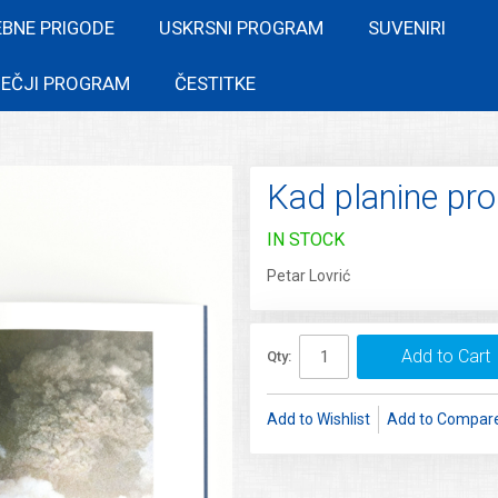
EBNE PRIGODE
USKRSNI PROGRAM
SUVENIRI
EČJI PROGRAM
ČESTITKE
Kad planine pr
IN STOCK
Petar Lovrić
Add to Cart
Qty:
Add to Wishlist
Add to Compar