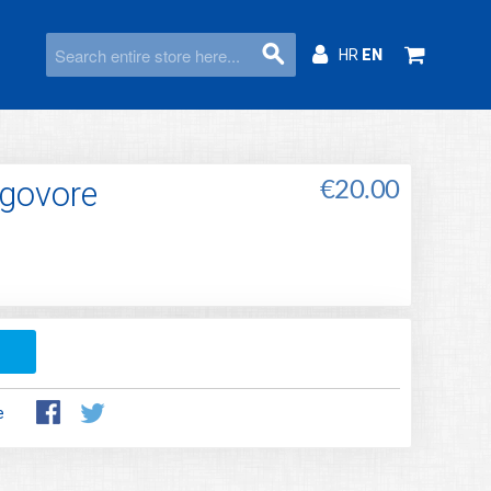
HR
EN
ogovore
€20.00
e