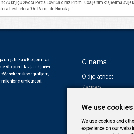
u knjigu života Petra Lovrića o različitim i udaljenim krajevima svijeta K
utora bestselera 'Od Rame do Himalaje'
ja umjetnika s Biblijom - a i
O nama
e što predstavlja isključivo
s kršćanskom ikonografijom,
O djelatnosti
primijenjene umjetnosti.
Zagreb
Zadar
We use cookies
We use cookies and other
experience on our websit