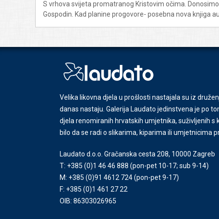
S vrhova svijeta promatranog Kristovim očima. Donosimo nov
Gospodin. Kad planine progovore- posebna nova knjiga a
Velika likovna djela u prošlosti nastajala su iz družen
danas nastaju. Galerija Laudato jedinstvena je po tom
djela renomiranih hrvatskih umjetnika, suživljenih 
bilo da se radi o slikarima, kiparima ili umjetnicima 
Laudato d.o.o. Gračanska cesta 208, 10000 Zagreb
T: +385 (0)1 46 46 888
(pon-pet 10-17; sub 9-14)
M: +385 (0)91 4612 724
(pon-pet 9-17)
F: +385 (0)1 461 27 22
OIB: 86303026965