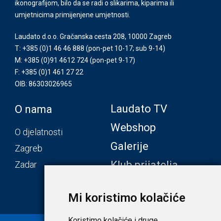
ikonografijom, bilo da se radi o slikarima, kiparima ili
umjetnicima primijenjene umjetnosti.
Laudato d.o.o. Gračanska cesta 208, 10000 Zagreb
T: +385 (0)1 46 46 888
(pon-pet 10-17; sub 9-14)
M: +385 (0)91 4612 724
(pon-pet 9-17)
F: +385 (0)1 461 27 22
OIB: 86303026965
Laudato TV
O nama
Webshop
O djelatnosti
Galerije
Zagreb
Klub prijatelja
Zadar
Mi koristimo kolačiće
Koristimo kolačiće i druge