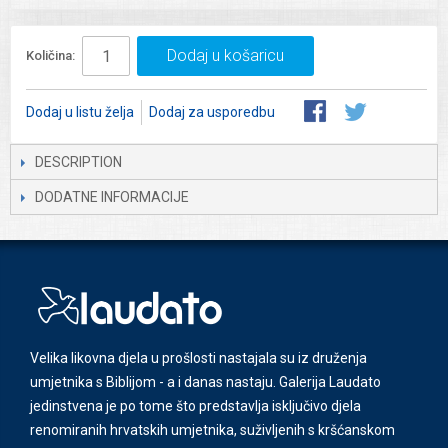
Dodaj u košaricu
Količina:
Dodaj u listu želja
Dodaj za usporedbu
DESCRIPTION
DODATNE INFORMACIJE
Velika likovna djela u prošlosti nastajala su iz druženja
umjetnika s Biblijom - a i danas nastaju. Galerija Laudato
jedinstvena je po tome što predstavlja isključivo djela
renomiranih hrvatskih umjetnika, suživljenih s kršćanskom