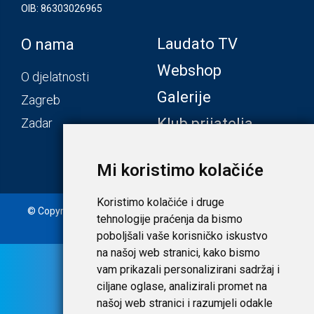
OIB: 86303026965
Laudato TV
O nama
Webshop
O djelatnosti
Galerije
Zagreb
Klub prijatelja
Zadar
Mi koristimo kolačiće
Koristimo kolačiće i druge
© Copyright 2020. Laudato d.o.o. | Tečaj konverzije: 1 EUR =
tehnologije praćenja da bismo
7,53450 HRK |
Uvjeti i privatnost
poboljšali vaše korisničko iskustvo
na našoj web stranici, kako bismo
vam prikazali personalizirani sadržaj i
ciljane oglase, analizirali promet na
našoj web stranici i razumjeli odakle