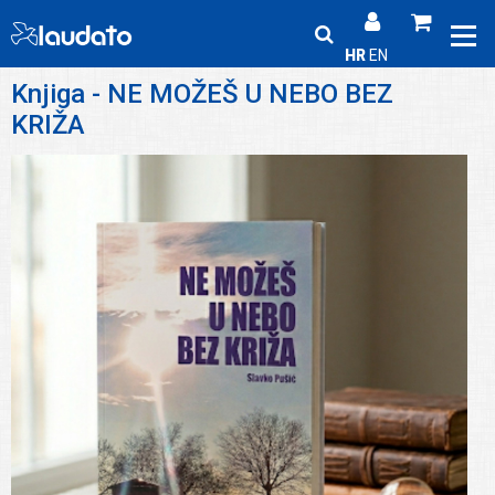
HR
EN
Knjiga - NE MOŽEŠ U NEBO BEZ
KRIŽA