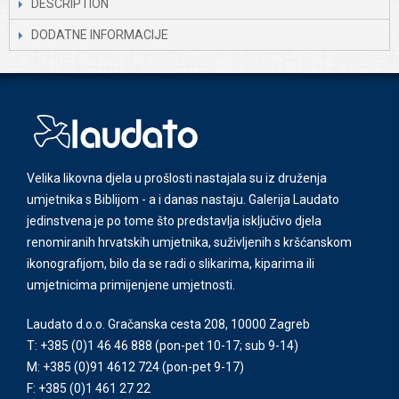
DESCRIPTION
DODATNE INFORMACIJE
Velika likovna djela u prošlosti nastajala su iz druženja
umjetnika s Biblijom - a i danas nastaju. Galerija Laudato
jedinstvena je po tome što predstavlja isključivo djela
renomiranih hrvatskih umjetnika, suživljenih s kršćanskom
ikonografijom, bilo da se radi o slikarima, kiparima ili
umjetnicima primijenjene umjetnosti.
Laudato d.o.o. Gračanska cesta 208, 10000 Zagreb
T: +385 (0)1 46 46 888
(pon-pet 10-17; sub 9-14)
M: +385 (0)91 4612 724
(pon-pet 9-17)
F: +385 (0)1 461 27 22