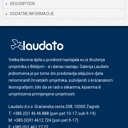
DESCRIPTION
DODATNE INFORMACIJE
Velika likovna djela u prošlosti nastajala su iz druženja
umjetnika s Biblijom - a i danas nastaju. Galerija Laudato
jedinstvena je po tome što predstavlja isključivo djela
renomiranih hrvatskih umjetnika, suživljenih s kršćanskom
ikonografijom, bilo da se radi o slikarima, kiparima ili
umjetnicima primijenjene umjetnosti.
Laudato d.o.o. Gračanska cesta 208, 10000 Zagreb
T: +385 (0)1 46 46 888
(pon-pet 10-17; sub 9-14)
M: +385 (0)91 4612 724
(pon-pet 9-17)
F: +385 (0)1 461 27 22