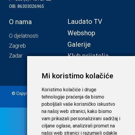
OIB: 86303026965
Laudato TV
O nama
Webshop
O djelatnosti
Galerije
Zagreb
Klub prijatelja
Zadar
Mi koristimo kolačiće
Koristimo kolačiće i druge
© Copyright 2020. Laudato d.o.o. | Tečaj konverzije: 1 EUR =
tehnologije praćenja da bismo
7,53450 HRK |
Uvjeti i privatnost
poboljšali vaše korisničko iskustvo
na našoj web stranici, kako bismo
vam prikazali personalizirani sadržaj i
ciljane oglase, analizirali promet na
našoj web stranici i razumjeli odakle