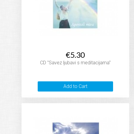
€5.30
CD "Savez ljubavi s meditacijama"
Add to Cart