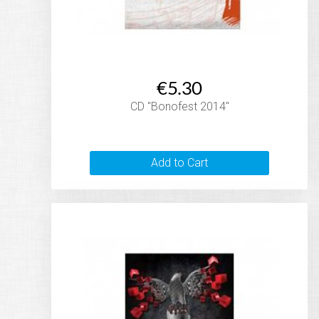
€5.30
CD "Bonofest 2014"
Add to Cart