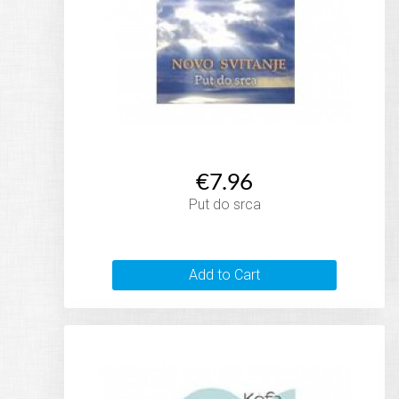
€7.96
Put do srca
Add to Cart