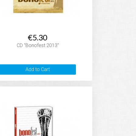
€5.30
CD "Bonofest 2013"
Add to Cart