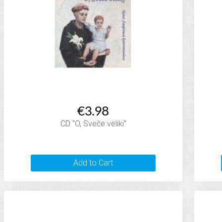
€3.98
CD "O, Sveče veliki"
Add to Cart