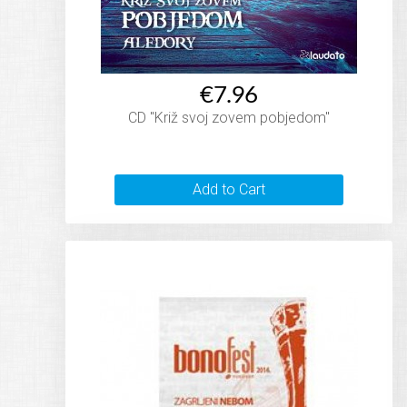
€7.96
CD "Križ svoj zovem pobjedom"
Add to Cart