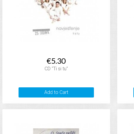
€5.30
CD "Ti si tu"
Add to Cart