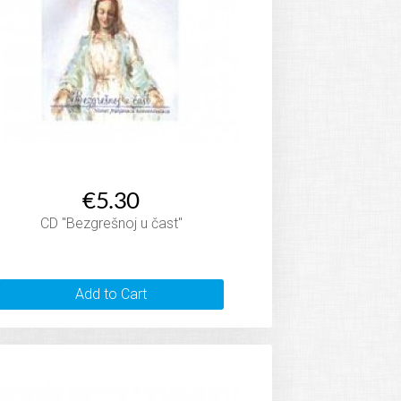
€5.30
CD "Bezgrešnoj u čast"
Add to Cart