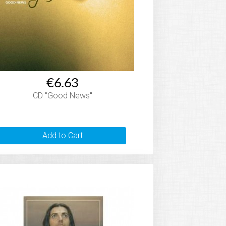
€6.63
CD "Good News"
Add to Cart