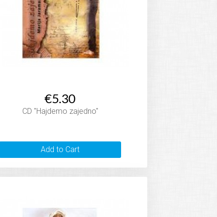
€5.30
CD "Hajdemo zajedno"
Add to Cart