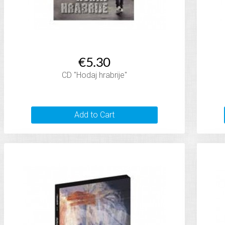
€5.30
CD "Hodaj hrabrije"
Add to Cart