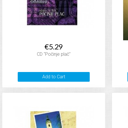
€5.29
CD "Počinje plač"
Add to Cart