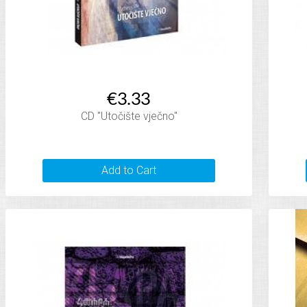
€3.33
CD "Utočište vječno"
Add to Cart