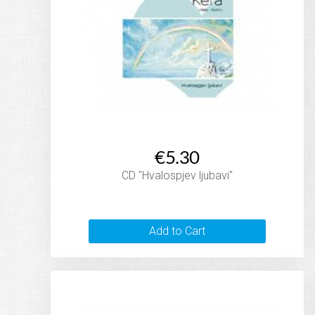
€5.30
CD "Hvalospjev ljubavi"
Add to Cart