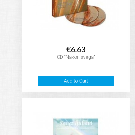
€6.63
CD "Nakon svega"
Add to Cart