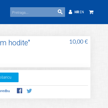
HR
EN
om hodite"
10,00 €
ošaricu
oredbu