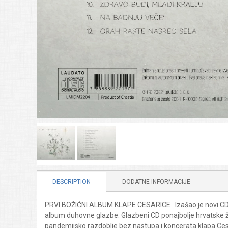
DESCRIPTION
DODATNE INFORMACIJE
PRVI BOŽIĆNI ALBUM KLAPE CESARICE Izašao je novi CD klap
album duhovne glazbe. Glazbeni CD ponajbolje hrvatske že
pandemijsko razdoblje bez nastupa i koncerata klapa Cesa