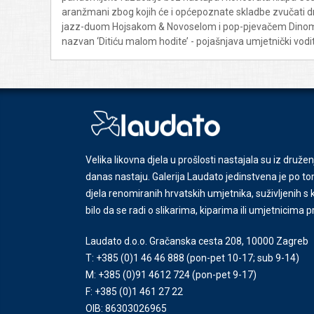
aranžmani zbog kojih će i općepoznate skladbe zvučati dru
jazz-duom Hojsakom & Novoselom i pop-pjevačem Dinom An
nazvan ‘Ditiću malom hodite’ - pojašnjava umjetnički vodi
Velika likovna djela u prošlosti nastajala su iz družen
danas nastaju. Galerija Laudato jedinstvena je po tom
djela renomiranih hrvatskih umjetnika, suživljenih 
bilo da se radi o slikarima, kiparima ili umjetnicima 
Laudato d.o.o. Gračanska cesta 208, 10000 Zagreb
T: +385 (0)1 46 46 888
(pon-pet 10-17; sub 9-14)
M: +385 (0)91 4612 724
(pon-pet 9-17)
F: +385 (0)1 461 27 22
OIB: 86303026965