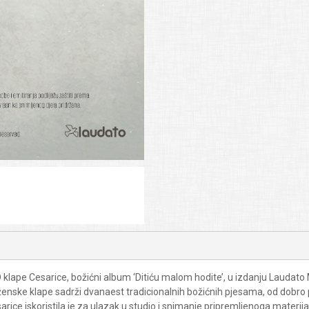
e Cesarice, božićni album ‘Ditiću malom hodite’, u izdanju Laudato Mus
nske klape sadrži dvanaest tradicionalnih božićnih pjesama, od dobro po
rice iskoristila je za ulazak u studio i snimanje pripremljenoga materi