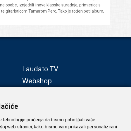
 osobe, iznjedrili i nove klapske suradnje, primjerice s
te gitaristicom Tamarom Perc. Tako je rođen peti album,
Laudato TV
Webshop
Galerije
Klub prijatelja
lačiće
e tehnologije praćenja da bismo poboljšali vaše
šoj web stranici, kako bismo vam prikazali personalizirani