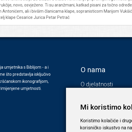
kčije, novo, osvježeno. Ti su aranžmani, katkad pisani za točno određene
tonićem, ali i bivšim članicama klape, sopranisticom Marijom Vukšić 
telj klape Cesarice Jurica Petar Petrač
ja umjetnika s Biblijom - a i
O nama
e što predstavlja isključivo
s kršćanskom ikonografijom,
O djelatnosti
primijenjene umjetnosti.
Zagreb
Zadar
Mi koristimo ko
Koristimo kolačiće i drug
korisničko iskustvo na na