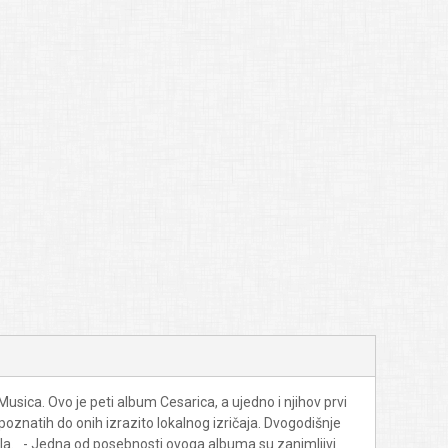
ica. Ovo je peti album Cesarica, a ujedno i njihov prvi
znatih do onih izrazito lokalnog izričaja. Dvogodišnje
jala. - Jedna od posebnosti ovoga albuma su zanimljivi