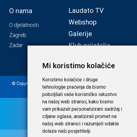
Laudato TV
O nama
Webshop
O djelatnosti
Galerije
Zagreb
Klub prijatelja
Zadar
Mi koristimo kolačiće
Koristimo kolačiće i druge
© Copyright 2020. Laudato d.o.o. | Tečaj konverzije: 1 EUR =
tehnologije praćenja da bismo
7,53450 HRK |
Uvjeti i privatnost
poboljšali vaše korisničko iskustvo
na našoj web stranici, kako bismo
vam prikazali personalizirani sadržaj i
ciljane oglase, analizirali promet na
našoj web stranici i razumjeli odakle
dolaze naši posjetitelji.