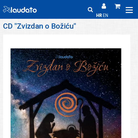
HR
EN
CD "Zvizdan o Božiću"